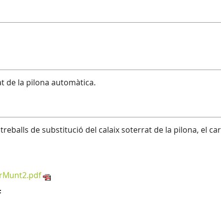
at de la pilona automàtica.
treballs de substitució del calaix soterrat de la pilona, el c
erMunt2.pdf
F