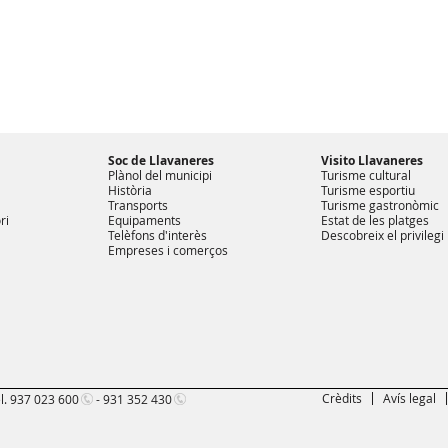
Soc de Llavaneres
Visito Llavaneres
Plànol del municipi
Turisme cultural
Història
Turisme esportiu
Transports
Turisme gastronòmic
ri
Equipaments
Estat de les platges
Telèfons d'interès
Descobreix el privilegi
Empreses i comerços
Crèdits
Avís legal
l.
937 023 600
-
931 352 430