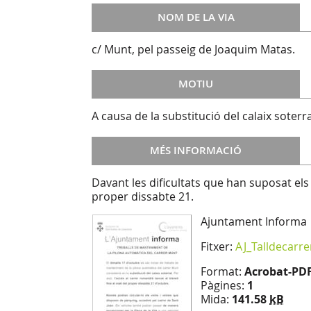
NOM DE LA VIA
c/ Munt, pel passeig de Joaquim Matas.
MOTIU
A causa de la substitució del calaix soterr
MÉS INFORMACIÓ
Davant les dificultats que han suposat els 
proper dissabte 21.
Ajuntament Informa
Fitxer:
AJ_Talldecarr
Format:
Acrobat-PD
Pàgines:
1
Mida:
141.58
kB