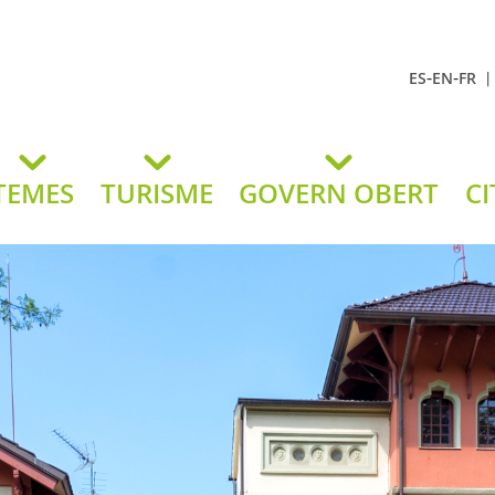
-
-
ES
EN
FR
t Andreu
lavaneres
TEMES
TURISME
GOVERN OBERT
CI