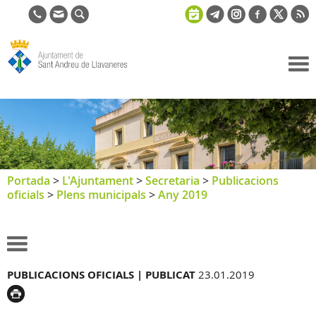
Ajuntament
de Sant
Andreu de
Llavaneres
Portada
>
L'Ajuntament
>
Secretaria
>
Publicacions
oficials
>
Plens municipals
>
Any 2019
PUBLICACIONS OFICIALS |
PUBLICAT
23.01.2019