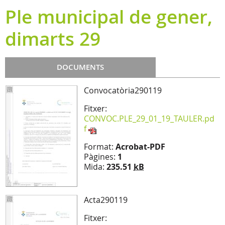
Ple municipal de gener,
dimarts 29
DOCUMENTS
Convocatòria290119
Fitxer:
CONVOC.PLE_29_01_19_TAULER.pd
f
Format:
Acrobat-PDF
Pàgines:
1
Mida:
235.51
kB
Acta290119
Fitxer: