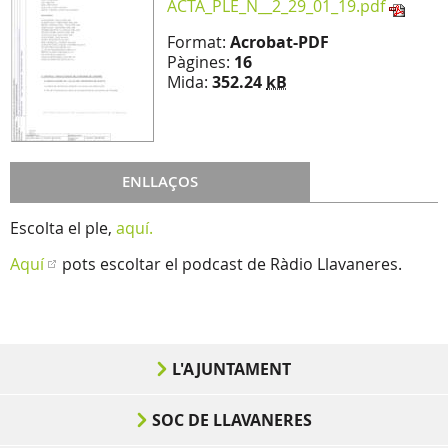
ACTA_PLE_N__2_29_01_19.pdf
Format:
Acrobat-PDF
Pàgines:
16
Mida:
352.24
kB
ENLLAÇOS
Escolta el ple,
aquí.
Aquí
pots escoltar el podcast de Ràdio Llavaneres.
L'AJUNTAMENT
SOC DE LLAVANERES