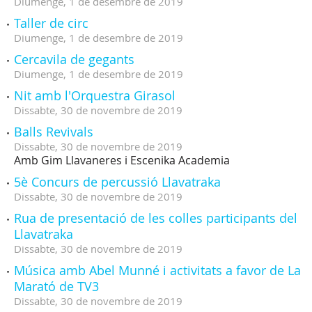
Diumenge,
1
de
desembre
de
2019
Taller de circ
Diumenge,
1
de
desembre
de
2019
Cercavila de gegants
Diumenge,
1
de
desembre
de
2019
Nit amb l'Orquestra Girasol
Dissabte,
30
de
novembre
de
2019
Balls Revivals
Dissabte,
30
de
novembre
de
2019
Amb Gim Llavaneres i Escenika Academia
5è Concurs de percussió Llavatraka
Dissabte,
30
de
novembre
de
2019
Rua de presentació de les colles participants del
Llavatraka
Dissabte,
30
de
novembre
de
2019
Música amb Abel Munné i activitats a favor de La
Marató de TV3
Dissabte,
30
de
novembre
de
2019