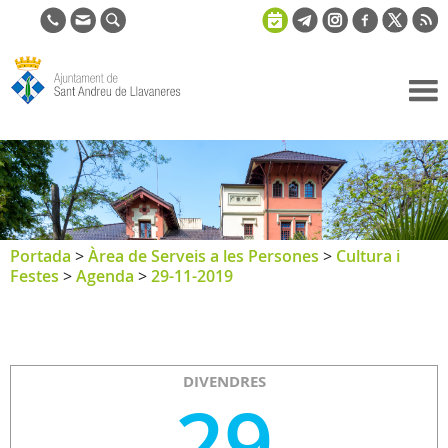
Ajuntament
de Sant
Andreu de
Llavaneres
Portada
>
Àrea de Serveis a les Persones
>
Cultura i
Festes
>
Agenda
>
29-11-2019
DIVENDRES
29