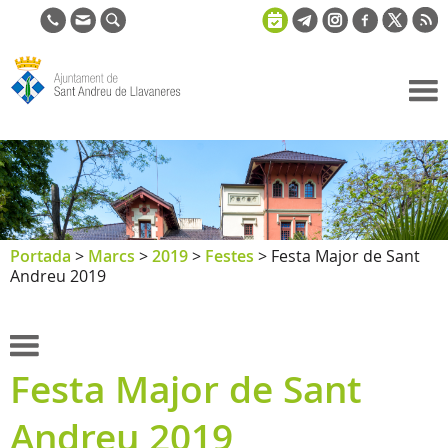
Ajuntament
de Sant
Andreu de
Llavaneres
Portada
>
Marcs
>
2019
>
Festes
>
Festa Major de Sant
Andreu 2019
Festa Major de Sant
Andreu 2019