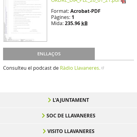
ORDRE_DIA_PLE_26_01_21.pdf
Format:
Acrobat-PDF
Pàgines:
1
Mida:
235.96
kB
ENLLAÇOS
Consulteu el podcast de
Ràdio Llavaneres.
L'AJUNTAMENT
SOC DE LLAVANERES
VISITO LLAVANERES