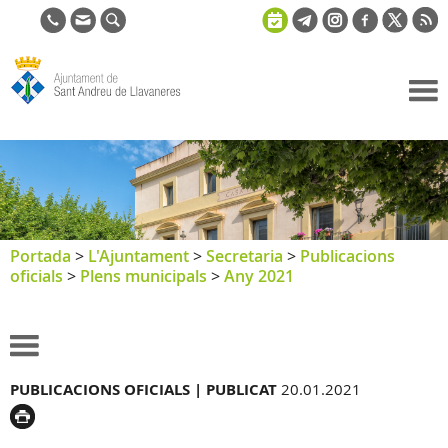
Ajuntament
de Sant
Andreu de
Llavaneres
Portada
>
L'Ajuntament
>
Secretaria
>
Publicacions
oficials
>
Plens municipals
>
Any 2021
PUBLICACIONS OFICIALS |
PUBLICAT
20.01.2021