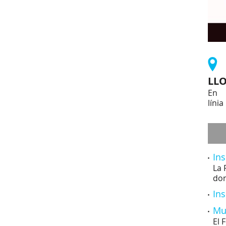
LL
En
línia
Ins
La 
don
Ins
Mul
El 