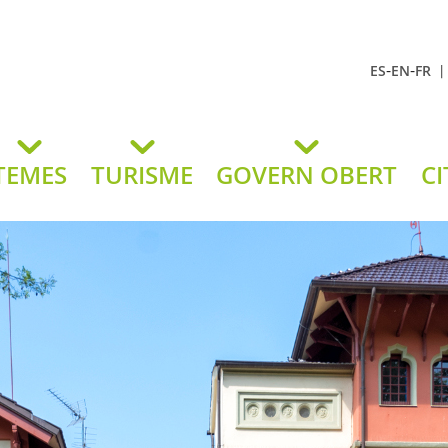
-
-
ES
EN
FR
t Andreu
lavaneres
TEMES
TURISME
GOVERN OBERT
CI