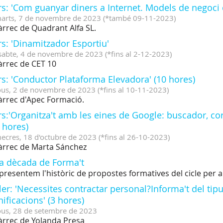
s: 'Com guanyar diners a Internet. Models de negoci 
arts,
7
de
novembre
de
2023
(
*també 09-11-2023
)
àrrec de Quadrant Alfa SL.
s: 'Dinamitzador Esportiu'
sabte,
4
de
novembre
de
2023
(
*fins al 2-12-2023
)
àrrec de CET 10
s: 'Conductor Plataforma Elevadora' (10 hores)
ous,
2
de
novembre
de
2023
(
*fins al 10-11-2023
)
àrrec d'Apec Formació.
s:'Organitza't amb les eines de Google: buscador, co
 hores)
ecres,
18
d'
octubre
de
2023
(
*fins al 26-10-2023
)
àrrec de Marta Sánchez
a dècada de Forma't
presentem l'històric de propostes formatives del cicle per a l
ler: 'Necessites contractar personal?Informa't del tip
ificacions' (3 hores)
ous,
28
de
setembre
de
2023
àrrec de Yolanda Presa