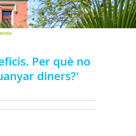
enda
eficis. Per què no
uanyar diners?'