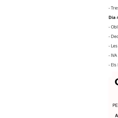
- Tr
Dia 
- Ob
- De
- Le
- IV
- El