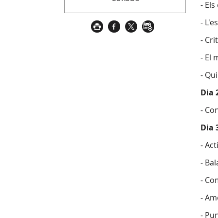
- Els
- L'e
- Cri
- El 
- Qu
Dia 
- Co
Dia 
- Act
- Ba
- Co
- Am
- Pu