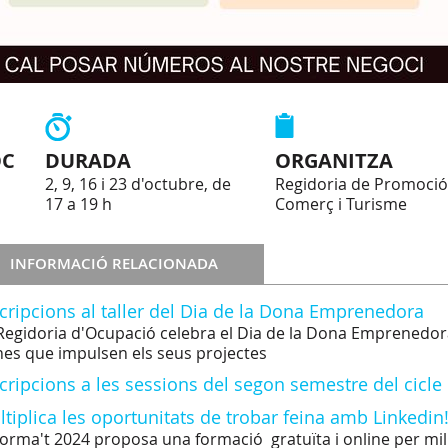
OC
DURADA
ORGANITZA
2, 9, 16 i 23 d'octubre, de
Regidoria de Promoci
17 a 19 h
Comerç i Turisme
INFORMACIÓ RELACIONADA
cripcions al taller del Dia de la Dona Emprenedora
Regidoria d'Ocupació celebra el Dia de la Dona Emprenedora
es que impulsen els seus projectes
cripcions a les sessions del segon semestre del cicle
tiplica les oportunitats de trobar feina amb Linkedin
Forma't 2024 proposa una formació gratuïta i online per mill