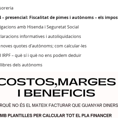
esoreria
4 – presencial: Fiscalitat de pimes i autònoms – els impo
ligacions amb Hisenda i Seguretat Social
claracions informatives i autoliquidacions
s noves quotes d'autònoms; com calcular-les
A I IRPF – què sí i què no ens podem deduir
s llibres dels autònoms