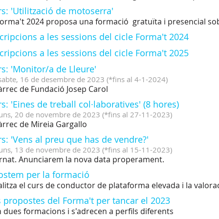
s: 'Utilització de motoserra'
Forma't 2024 proposa una formació gratuïta i presencial sob
cripcions a les sessions del cicle Forma't 2024
cripcions a les sessions del cicle Forma't 2025
s: 'Monitor/a de Lleure'
sabte,
16
de
desembre
de
2023
(
*fins al 4-1-2024
)
àrrec de Fundació Josep Carol
s: 'Eines de treball col·laboratives' (8 hores)
uns,
20
de
novembre
de
2023
(
*fins al 27-11-2023
)
àrrec de Mireia Gargallo
s: 'Vens al preu que has de vendre?'
uns,
13
de
novembre
de
2023
(
*fins al 15-11-2023
)
rnat. Anunciarem la nova data properament.
ostem per la formació
alitza el curs de conductor de plataforma elevada i la valora
 propostes del Forma't per tancar el 2023
 dues formacions i s'adrecen a perfils diferents