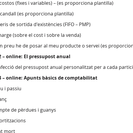
 costos (fixes i variables) – (es proporciona plantilla)
scandall (es proporciona plantilla)
teris de sortida d'existències (FIFO – PMP)
marge (sobre el cost i sobre la venda)
in preu he de posar al meu producte o servei (es proporciona
2 – online: El pressupost anual
nfecció del pressupost anual personalitzat per a cada partici
3 – online: Apunts bàsics de comptabilitat
iu i passiu
lanç
mpte de pèrdues i guanys
ortitzacions
nt mort