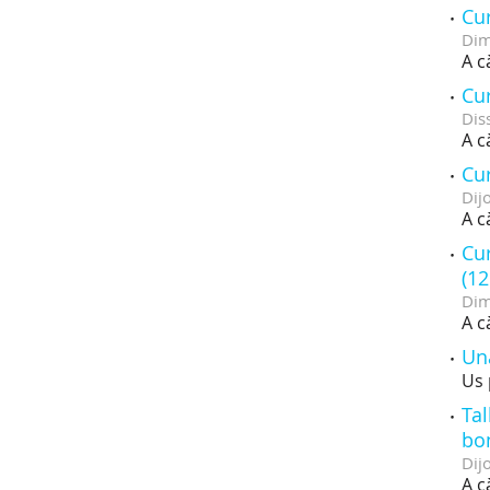
Cur
Dim
A c
Cur
Dis
A c
Cur
Dij
A c
Cur
(12
Dim
A c
Un
Us 
Tal
bon
Dij
A c