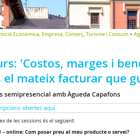
oció Econòmica, Empresa, Comerç, Turisme i Consum
>
Ag
rs: 'Costos, marges i ben
 el mateix facturar que g
s semipresencial amb Àgueda Capafons
ripcions obertes aquí
dex de les sessions és el següent:
1 – online: Com posar preu al meu producte o servei?