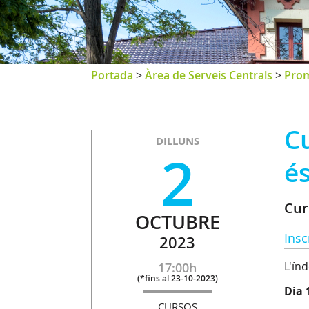
Portada
>
Àrea de Serveis Centrals
>
Prom
Cu
DILLUNS
2
és
Cur
OCTUBRE
Insc
2023
L'ín
17:00h
(
*fins al 23-10-2023
)
Dia 
CURSOS