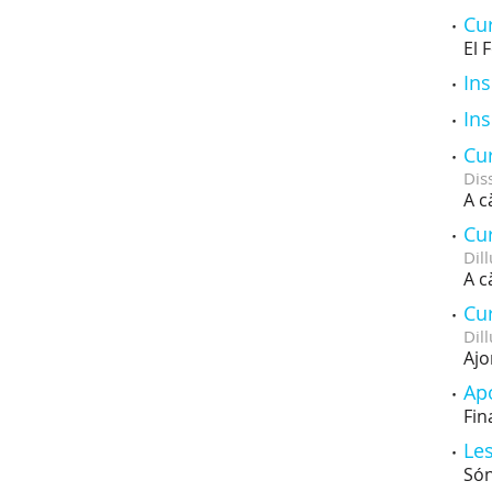
Cur
El 
Ins
Ins
Cur
Dis
A c
Cur
Dill
A c
Cur
Dill
Ajo
Ap
Fin
Les
Són