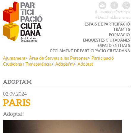
#LlavaneresParticipa
#DecidimLlavaneres
ESPAIS DE PARTICIPACIÓ
TRÀMITS
FORMACIÓ
ENQUESTES CIUTADANES
ESPAI D'ENTITATS
REGLAMENT DE PARTICIPACIÓ CIUTADANA
Ajuntament
>
Àrea de Serveis a les Persones
>
Participació
Ciutadana i Transparència
>
Adopta'm
>
Adoptat
ADOPTA'M
02.09.2024
PARIS
Adoptat!