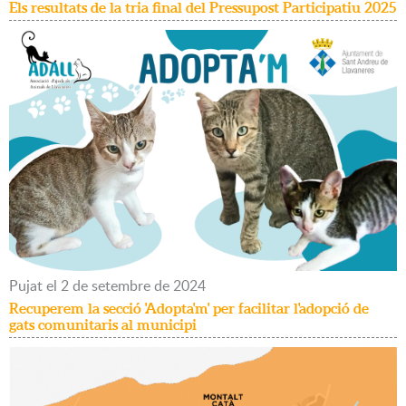
Els resultats de la tria final del Pressupost Participatiu 2025
Pujat
el
2
de
setembre
de
2024
Recuperem la secció 'Adopta'm' per facilitar l'adopció de
gats comunitaris al municipi