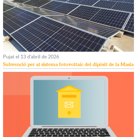
Pujat
el
13
d'
abril
de
2026
Subvenció per al sistema fotovoltaic del dipòsit de la Masia