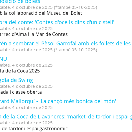
osició de bolets
sabte,
4
d'
octubre
de
2025
(
*també 05-10-2025
)
 la col·laboració del Museu del Bolet
ora del conte: 'Contes d'ocells dins d'un cistell'
sabte,
4
d'
octubre
de
2025
àrrec d'Alma i la Mar de Contes
èn a sembrar el Pèsol Garrofal amb els follets de les
sabte,
4
d'
octubre
de
2025
(
*també 05-10-2025
)
 NU
sabte,
4
d'
octubre
de
2025
ta de la Coca 2025
gdia de Swing
sabte,
4
d'
octubre
de
2025
lada i classe oberta
rard Mallorquí - 'La cançó més bonica del món'
sabte,
4
d'
octubre
de
2025
a de la Coca de Llavaneres: 'market' de tardor i espa
sabte,
4
d'
octubre
de
2025
a de tardor i espai gastronòmic