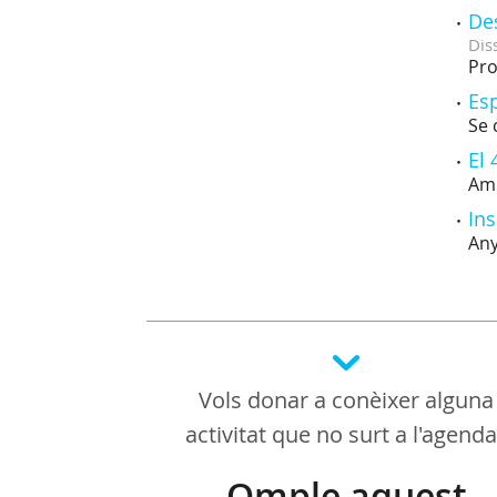
Des
Dis
Pro
Es
Se 
El 
Amb
Ins
Any
Vols donar a conèixer alguna
activitat que no surt a l'agend
Omple aquest