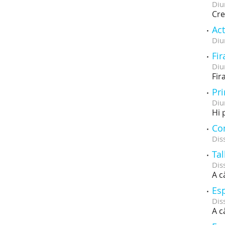
Diu
Cre
Act
Diu
Fir
Diu
Fir
Pri
Diu
Hi 
Co
Dis
Tal
Dis
A c
Esp
Dis
A c