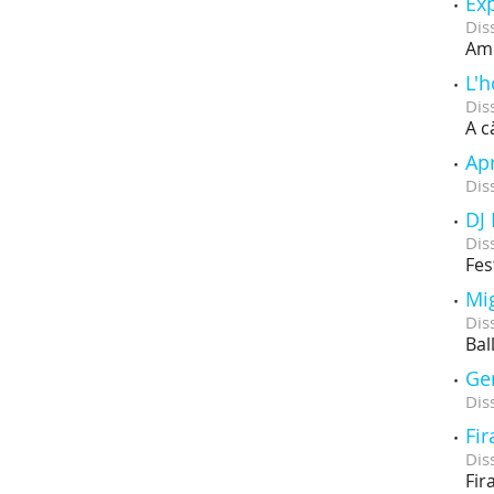
Exp
Dis
Amb
L'h
Dis
A c
Apr
Dis
DJ
Dis
Fes
Mi
Dis
Bal
Ge
Dis
Fir
Dis
Fir