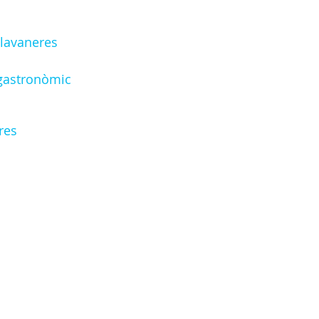
Llavaneres
i gastronòmic
res