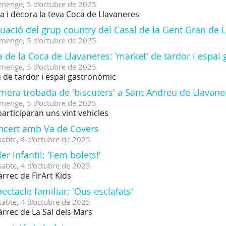
menge,
5
d'
octubre
de
2025
a i decora la teva Coca de Llavaneres
uació del grup country del Casal de la Gent Gran de 
menge,
5
d'
octubre
de
2025
a de la Coca de Llavaneres: 'market' de tardor i espa
menge,
5
d'
octubre
de
2025
a de tardor i espai gastronòmic
mera trobada de 'biscuters' a Sant Andreu de Llavane
menge,
5
d'
octubre
de
2025
participaran uns vint vehicles
ncert amb Va de Covers
sabte,
4
d'
octubre
de
2025
ler infantil: 'Fem bolets!'
sabte,
4
d'
octubre
de
2025
àrrec de FirArt Kids
ectacle familiar: 'Ous esclafats'
sabte,
4
d'
octubre
de
2025
àrrec de La Sal dels Mars