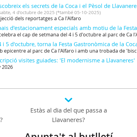
cobreix els secrets de la Coca i el Pèsol de Llavanere
sabte,
4
d'
octubre
de
2025
(
*també 05-10-2025
)
jecció dels reportatges a Ca l'Alfaro
pais d'estacionament especials amb motiu de la Festa
celebra el cap de setmana del 4 i 5 d'octubre al parc de Ca l'
4 i 5 d'octubre, torna la Festa Gastronòmica de la Co
 epicentre al parc de Ca l'Alfaro i amb una trobada de 'bis
cripció visites guiades: 'El modernisme a Llavaneres'
 2026
Estàs al dia del que passa a
a?
Llavaneres?
Apunta't al butlletí