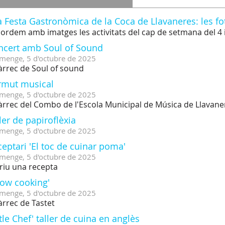
 Festa Gastronòmica de la Coca de Llavaneres: les fo
ordem amb imatges les activitats del cap de setmana del 4 
ncert amb Soul of Sound
menge,
5
d'
octubre
de
2025
àrrec de Soul of sound
rmut musical
menge,
5
d'
octubre
de
2025
àrrec del Combo de l'Escola Municipal de Música de Llavane
ler de papiroflèxia
menge,
5
d'
octubre
de
2025
eptari 'El toc de cuinar poma'
menge,
5
d'
octubre
de
2025
riu una recepta
how cooking'
menge,
5
d'
octubre
de
2025
àrrec de Tastet
ttle Chef' taller de cuina en anglès