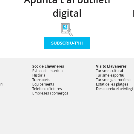
digital
SUBSCRIU-T'HI
Soc de Llavaneres
Visito Llavaneres
Plànol del municipi
Turisme cultural
Història
Turisme esportiu
Transports
Turisme gastronòmic
ri
Equipaments
Estat de les platges
Telèfons d'interès
Descobreix el privilegi
Empreses i comerços