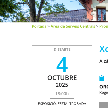
Portada
>
Àrea de Serveis Centrals
>
Prom
X
DISSABTE
4
A c
OCTUBRE
2025
OR
Regi
18:00h
EXPOSICIÓ, FESTA, TROBADA