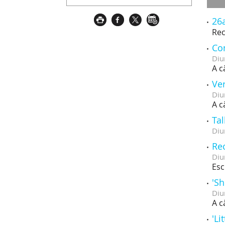
26a
Rec
Co
Diu
A c
Ve
Diu
A c
Tal
Diu
Rec
Diu
Esc
'S
Diu
A c
'Li