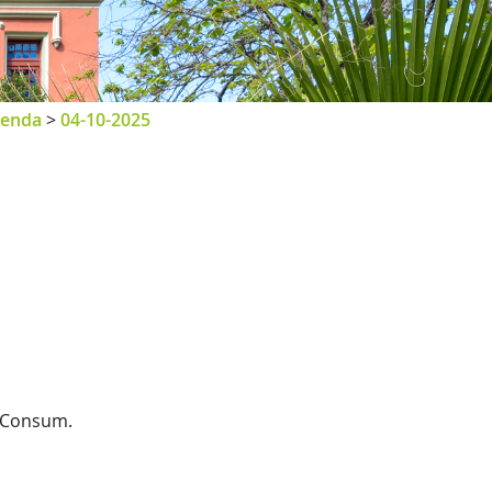
enda
>
04-10-2025
i Consum.