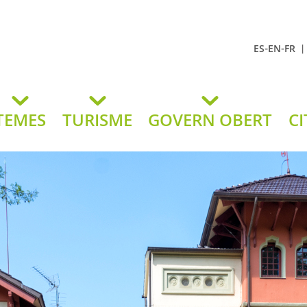
-
-
ES
EN
FR
t Andreu
lavaneres
TEMES
TURISME
GOVERN OBERT
CI