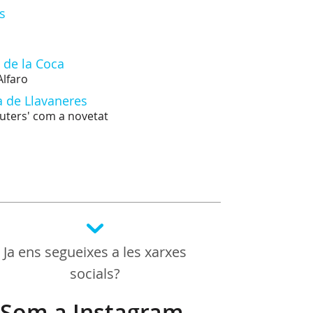
s
 de la Coca
Alfaro
ca de Llavaneres
cuters' com a novetat
Ja ens segueixes a les xarxes
socials?
Som a Instagram,