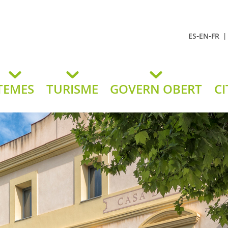
-
-
ES
EN
FR
t Andreu
lavaneres
TEMES
TURISME
GOVERN OBERT
CI