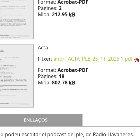
Format:
Acrobat-PDF
Pàgines:
2
Mida:
212.95
kB
Acta
Fitxer:
anon_ACTA_PLE_25_11_2025.1.pdf
Format:
Acrobat-PDF
Pàgines:
18
Mida:
802.78
kB
ENLLAÇOS
podeu escoltar el podcast del ple, de Ràdio Llavaneres.