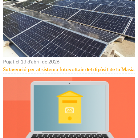
Pujat
el
13
d'
abril
de
2026
Subvenció per al sistema fotovoltaic del dipòsit de la Masia