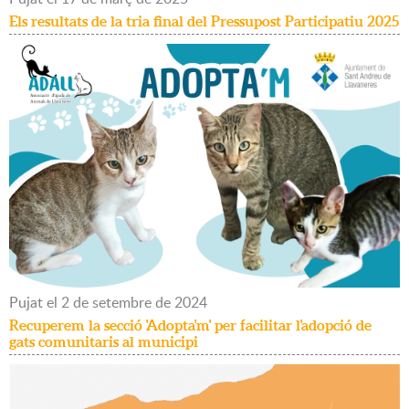
Els resultats de la tria final del Pressupost Participatiu 2025
Pujat
el
2
de
setembre
de
2024
Recuperem la secció 'Adopta'm' per facilitar l'adopció de
gats comunitaris al municipi