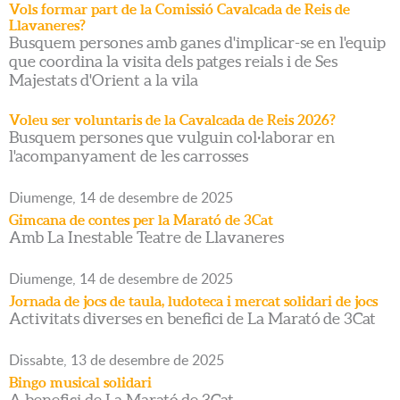
Vols formar part de la Comissió Cavalcada de Reis de
Llavaneres?
Busquem persones amb ganes d'implicar-se en l'equip
que coordina la visita dels patges reials i de Ses
Majestats d'Orient a la vila
Voleu ser voluntaris de la Cavalcada de Reis 2026?
Busquem persones que vulguin col·laborar en
l'acompanyament de les carrosses
Diumenge,
14
de
desembre
de
2025
Gimcana de contes per la Marató de 3Cat
Amb La Inestable Teatre de Llavaneres
Diumenge,
14
de
desembre
de
2025
Jornada de jocs de taula, ludoteca i mercat solidari de jocs
Activitats diverses en benefici de La Marató de 3Cat
Dissabte,
13
de
desembre
de
2025
Bingo musical solidari
A benefici de La Marató de 3Cat