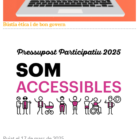
Bústia ètica i de bon govern
Pujat
el
17
de
març
de
2025