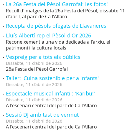
La 26a Festa del Pèsol Garrofal: les fotos!
Recull d'imatges de la 26a Festa del Pèsol, dissabte 11
d'abril, al parc de Ca l'Alfaro
Recepta de pèsols ofegats de Llavaneres
Lluís Albertí rep el Pèsol d'Or 2026
Reconeixement a una vida dedicada a l'arxiu, el
patrimoni i la cultura locals
Vespreig per a tots els públics
Dissabte,
11
d'
abril
de
2026
26a Festa del Pèsol Garrofal
Taller: 'Cuina sostenible per a infants'
Dissabte,
11
d'
abril
de
2026
Espectacle musical infantil: 'Karibu!'
Dissabte,
11
d'
abril
de
2026
A l'escenari central del parc de Ca l'Alfaro
Sessió DJ amb tast de vermut
Dissabte,
11
d'
abril
de
2026
A l'escenari central del parc de Ca l'Alfaro