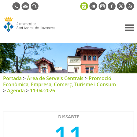
Ajuntament
de Sant
Andreu de
Llavaneres
Portada
>
Àrea de Serveis Centrals
>
Promoció
Econòmica, Empresa, Comerç, Turisme i Consum
>
Agenda
>
11-04-2026
DISSABTE
11