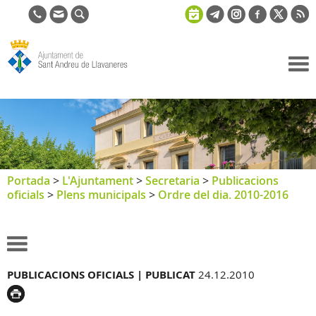
Ajuntament
de Sant
Andreu de
Llavaneres
Portada
>
L'Ajuntament
>
Secretaria
>
Publicacions
oficials
>
Plens municipals
>
Ordre del dia. 2010-2016
PUBLICACIONS OFICIALS |
PUBLICAT
24.12.2010