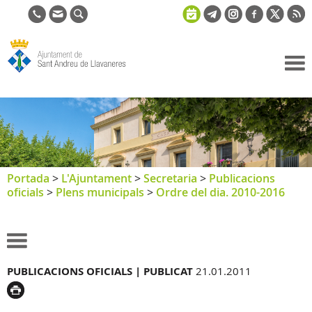
Ajuntament
de Sant
Andreu de
Llavaneres
Portada
>
L'Ajuntament
>
Secretaria
>
Publicacions
oficials
>
Plens municipals
>
Ordre del dia. 2010-2016
PUBLICACIONS OFICIALS |
PUBLICAT
21.01.2011