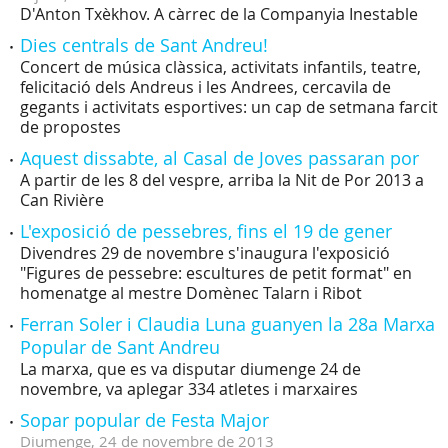
D'Anton Txèkhov. A càrrec de la Companyia Inestable
Dies centrals de Sant Andreu!
Concert de música clàssica, activitats infantils, teatre,
felicitació dels Andreus i les Andrees, cercavila de
gegants i activitats esportives: un cap de setmana farcit
de propostes
Aquest dissabte, al Casal de Joves passaran por
A partir de les 8 del vespre, arriba la Nit de Por 2013 a
Can Rivière
L'exposició de pessebres, fins el 19 de gener
Divendres 29 de novembre s'inaugura l'exposició
"Figures de pessebre: escultures de petit format" en
homenatge al mestre Domènec Talarn i Ribot
Ferran Soler i Claudia Luna guanyen la 28a Marxa
Popular de Sant Andreu
La marxa, que es va disputar diumenge 24 de
novembre, va aplegar 334 atletes i marxaires
Sopar popular de Festa Major
Diumenge,
24
de
novembre
de
2013