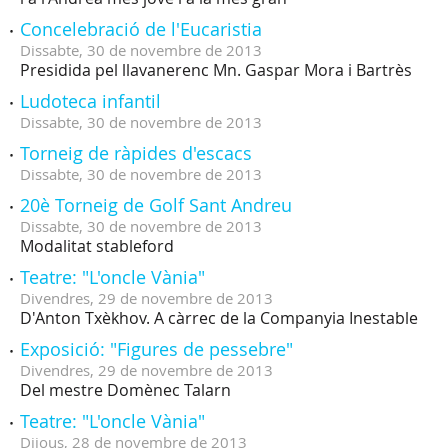
Concelebració de l'Eucaristia
Dissabte,
30
de
novembre
de
2013
Presidida pel llavanerenc Mn. Gaspar Mora i Bartrès
Ludoteca infantil
Dissabte,
30
de
novembre
de
2013
Torneig de ràpides d'escacs
Dissabte,
30
de
novembre
de
2013
20è Torneig de Golf Sant Andreu
Dissabte,
30
de
novembre
de
2013
Modalitat stableford
Teatre: "L'oncle Vània"
Divendres,
29
de
novembre
de
2013
D'Anton Txèkhov. A càrrec de la Companyia Inestable
Exposició: "Figures de pessebre"
Divendres,
29
de
novembre
de
2013
Del mestre Domènec Talarn
Teatre: "L'oncle Vània"
Dijous,
28
de
novembre
de
2013