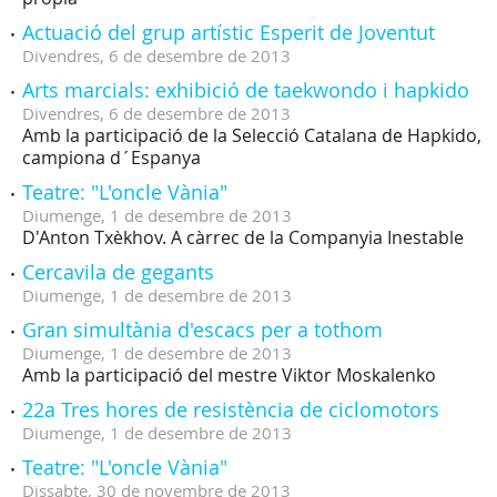
Actuació del grup artístic Esperit de Joventut
Divendres,
6
de
desembre
de
2013
Arts marcials: exhibició de taekwondo i hapkido
Divendres,
6
de
desembre
de
2013
Amb la participació de la Selecció Catalana de Hapkido,
campiona d´Espanya
Teatre: "L'oncle Vània"
Diumenge,
1
de
desembre
de
2013
D'Anton Txèkhov. A càrrec de la Companyia Inestable
Cercavila de gegants
Diumenge,
1
de
desembre
de
2013
Gran simultània d'escacs per a tothom
Diumenge,
1
de
desembre
de
2013
Amb la participació del mestre Viktor Moskalenko
22a Tres hores de resistència de ciclomotors
Diumenge,
1
de
desembre
de
2013
Teatre: "L'oncle Vània"
Dissabte,
30
de
novembre
de
2013