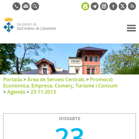
Ajuntament
de Sant
Andreu de
Llavaneres
Portada
>
Àrea de Serveis Centrals
>
Promoció
Econòmica, Empresa, Comerç, Turisme i Consum
>
Agenda
>
23-11-2013
DISSABTE
23