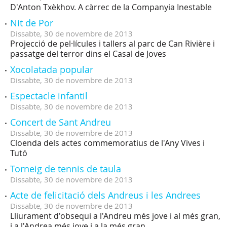
D'Anton Txèkhov. A càrrec de la Companyia Inestable
Nit de Por
Dissabte,
30
de
novembre
de
2013
Projecció de pel·lícules i tallers al parc de Can Rivière i
passatge del terror dins el Casal de Joves
Xocolatada popular
Dissabte,
30
de
novembre
de
2013
Espectacle infantil
Dissabte,
30
de
novembre
de
2013
Concert de Sant Andreu
Dissabte,
30
de
novembre
de
2013
Cloenda dels actes commemoratius de l'Any Vives i
Tutó
Torneig de tennis de taula
Dissabte,
30
de
novembre
de
2013
Acte de felicitació dels Andreus i les Andrees
Dissabte,
30
de
novembre
de
2013
Lliurament d'obsequi a l'Andreu més jove i al més gran,
i a l'Andrea més jove i a la més gran