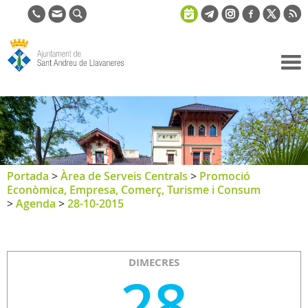
Ajuntament
de Sant
Andreu de
Llavaneres
Portada
>
Àrea de Serveis Centrals
>
Promoció
Econòmica, Empresa, Comerç, Turisme i Consum
>
Agenda
>
28-10-2015
DIMECRES
28