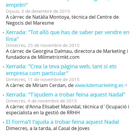
emprèn"
Dijous,
3
de
desembre
de
2015
A càrrec de Natàlia Montoya, tècnica del Centre de
Negocis del Maresme
Xerrada: "Tot allò que has de saber per vendre en
línia"
Dimecres,
25
de
novembre
de
2015
A càrrec de Georgina Dalmau, directora de Marketing i
fundadora de Milimetricmkt.com
Xerrada: "Crea la teva pàgina web, tant si ets
empresa com particular"
Dimecres,
11
de
novembre
de
2015
A càrrec de Míriam Cerdan, de
www.kdemarketing.es
Xerrada: "T'ajudem a trobar feina aquest Nadal"
Dimecres,
4
de
novembre
de
2015
A càrrec d'Anna Elisabet Masvidal, tècnica d´Ocupació i
especialista en la gestió de RRHH
El Forma't t'ajuda a trobar feina aquest Nadal
Dimecres, a la tarda, al Casal de Joves