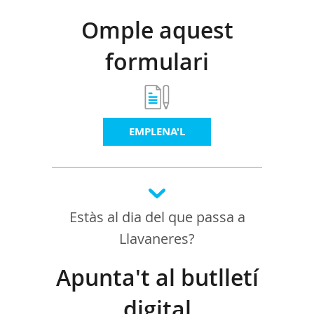
Omple aquest
formulari
EMPLENA'L
Estàs al dia del que passa a
Llavaneres?
Apunta't al butlletí
digital