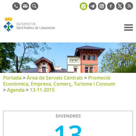
Ajuntament
de Sant
Andreu de
Llavaneres
Portada
>
Àrea de Serveis Centrals
>
Promoció
Econòmica, Empresa, Comerç, Turisme i Consum
>
Agenda
>
13-11-2015
DIVENDRES
13