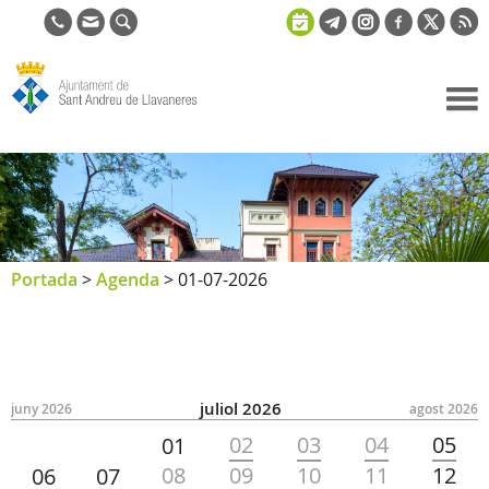
Ajuntament
de Sant
Andreu de
Llavaneres
Portada
>
Agenda
>
01-07-2026
juliol 2026
juny 2026
agost 2026
02
03
04
05
01
08
09
10
11
12
06
07