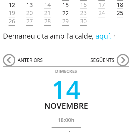
14
16
17
18
12
13
15
19
20
21
23
24
25
22
26
27
28
29
30
Demaneu cita amb l'alcalde,
aquí.
ANTERIORS
SEGÜENTS
DIMECRES
14
NOVEMBRE
18:00h