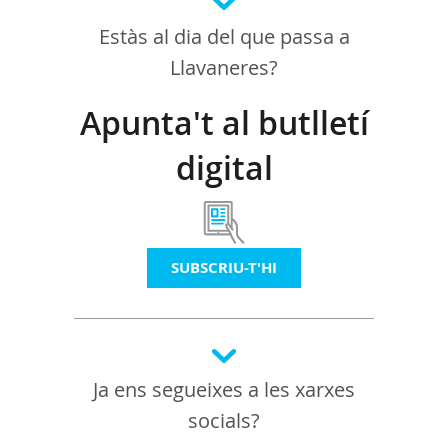
Estàs al dia del que passa a
Llavaneres?
Apunta't al butlletí
digital
SUBSCRIU-T'HI
Ja ens segueixes a les xarxes
socials?