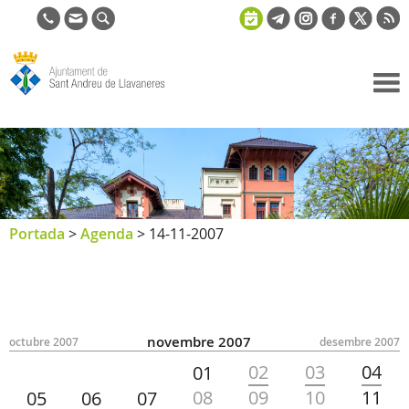
Ajuntament
de Sant
Andreu de
Llavaneres
Portada
>
Agenda
>
14-11-2007
novembre 2007
octubre 2007
desembre 2007
02
03
04
01
08
09
10
11
05
06
07