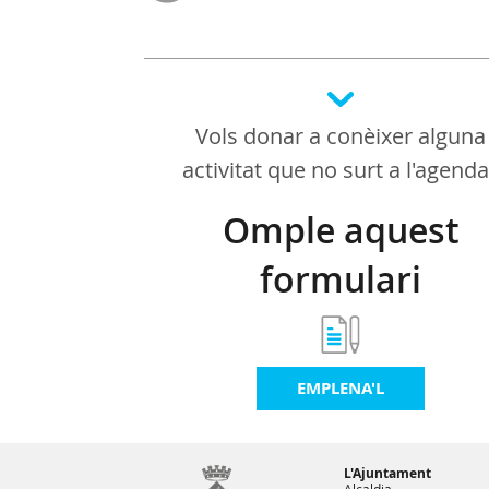
Vols donar a conèixer alguna
activitat que no surt a l'agend
Omple aquest
formulari
EMPLENA'L
L'Ajuntament