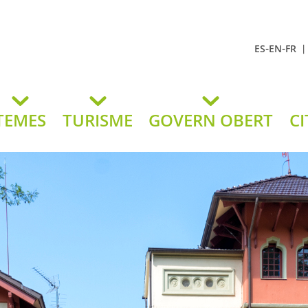
-
-
ES
EN
FR
t Andreu
lavaneres
TEMES
TURISME
GOVERN OBERT
CI