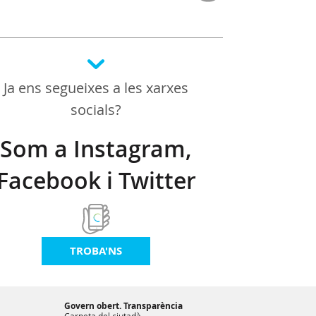
Ja ens segueixes a les xarxes
socials?
Som a Instagram,
Facebook i Twitter
TROBA'NS
Govern obert. Transparència