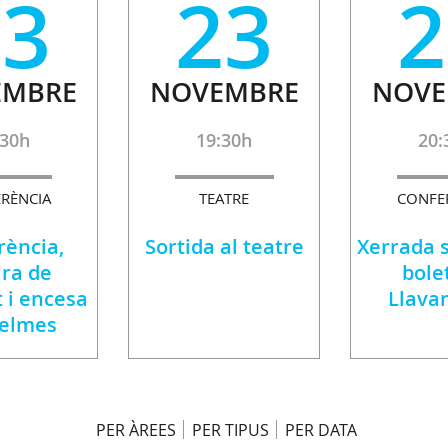
23
23
2
EMBRE
NOVEMBRE
NOVE
:30h
19:30h
20:
RÈNCIA
TEATRE
CONFE
rència,
Sortida al teatre
Xerrada s
ura de
bole
 i encesa
Llava
pelmes
PER ÀREES
PER TIPUS
PER DATA