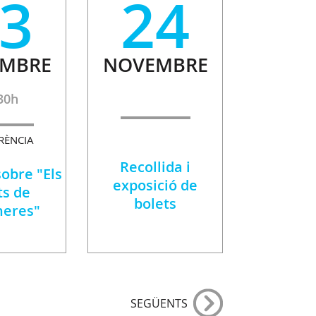
3
24
MBRE
NOVEMBRE
30h
RÈNCIA
Recollida i
obre "Els
exposició de
ts de
bolets
neres"
SEGÜENTS