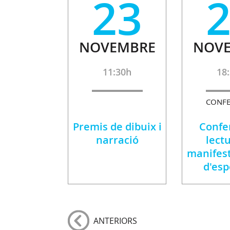
23
NOVEMBRE
NOV
11:30h
18
CONFE
Premis de dibuix i
Confe
narració
lect
manifest
d'es
ANTERIORS