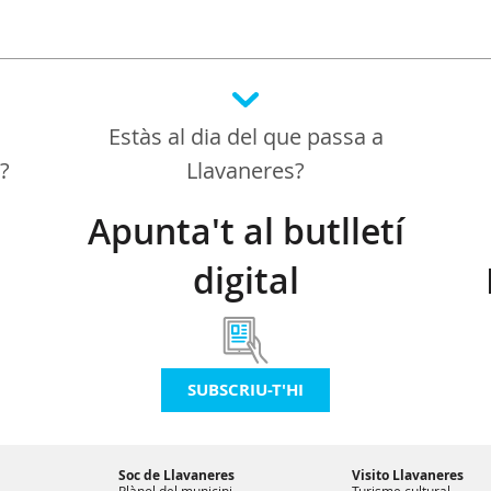
Estàs al dia del que passa a
a?
Llavaneres?
Apunta't al butlletí
digital
SUBSCRIU-T'HI
Soc de Llavaneres
Visito Llavaneres