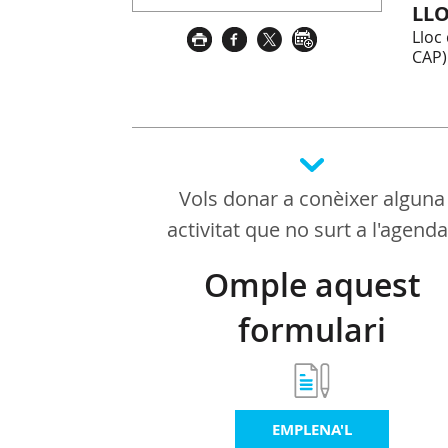
LL
Lloc
CAP)
Vols donar a conèixer alguna
activitat que no surt a l'agend
Omple aquest
formulari
EMPLENA'L