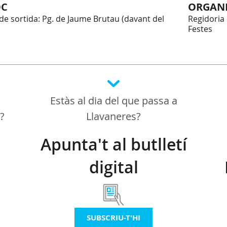
OC
ORGAN
 de sortida: Pg. de Jaume Brutau (davant del
Regidoria 
Festes
Estàs al dia del que passa a
a?
Llavaneres?
Apunta't al butlletí
digital
SUBSCRIU-T'HI