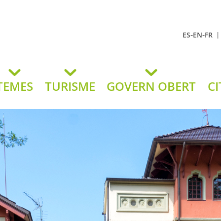
-
-
ES
EN
FR
t Andreu
lavaneres
TEMES
TURISME
GOVERN OBERT
CI