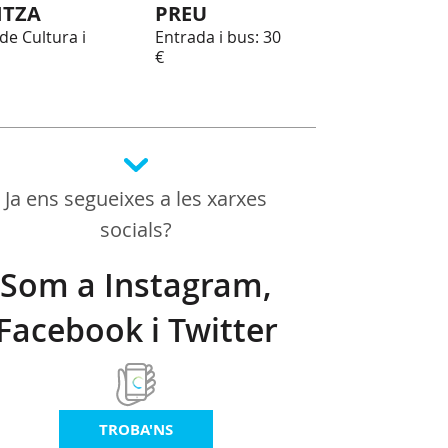
ITZA
PREU
de Cultura i
Entrada i bus: 30
€
Ja ens segueixes a les xarxes
socials?
Som a Instagram,
Facebook i Twitter
TROBA'NS