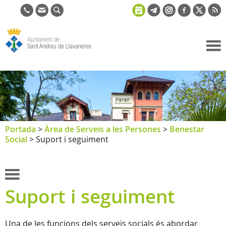
Ajuntament
de Sant
Andreu de
Llavaneres
Portada
>
Àrea de Serveis a les Persones
>
Benestar
Social
>
Suport i seguiment
Suport i seguiment
Una de les funcions dels serveis socials és abordar