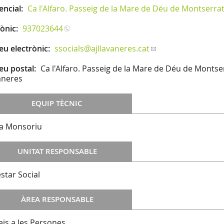
encial:
Ca l'Alfaro. Passeig de la Mare de Déu de Montserrat
fònic:
937023644
eu electrònic:
ssocials
@ajllavaneres.cat
eu postal:
Ca l'Alfaro. Passeig de la Mare de Déu de Montse
aneres
EQUIP TÈCNIC
sa Monsoriu
UNITAT RESPONSABLE
star Social
ÀREA RESPONSABLE
eis a les Persones