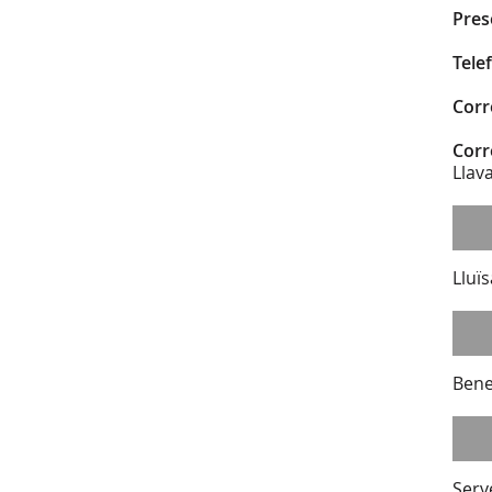
Pres
Tele
Corr
Corr
Llav
Lluï
Bene
Serv