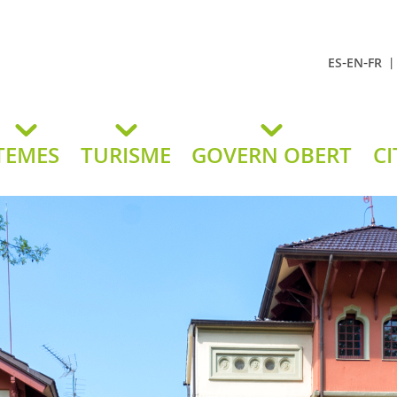
-
-
ES
EN
FR
t Andreu
lavaneres
TEMES
TURISME
GOVERN OBERT
CI