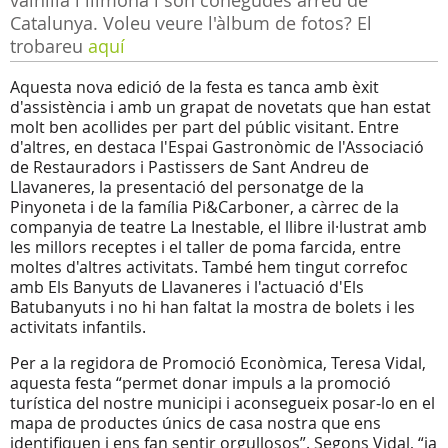
vainilla i llimona i són conegudes arreu de
Catalunya. Voleu veure l'àlbum de fotos? El
trobareu
aquí
Aquesta nova edició de la festa es tanca amb èxit
d'assistència i amb un grapat de novetats que han estat
molt ben acollides per part del públic visitant. Entre
d'altres, en destaca l'Espai Gastronòmic de l'Associació
de Restauradors i Pastissers de Sant Andreu de
Llavaneres, la presentació del personatge de la
Pinyoneta i de la família Pi&Carboner, a càrrec de la
companyia de teatre La Inestable, el llibre il·lustrat amb
les millors receptes i el taller de poma farcida, entre
moltes d'altres activitats. També hem tingut correfoc
amb Els Banyuts de Llavaneres i l'actuació d'Els
Batubanyuts i no hi han faltat la mostra de bolets i les
activitats infantils.
Per a la regidora de Promoció Econòmica, Teresa Vidal,
aquesta festa “permet donar impuls a la promoció
turística del nostre municipi i aconsegueix posar-lo en el
mapa de productes únics de casa nostra que ens
identifiquen i ens fan sentir orgullosos”. Segons Vidal, “ja