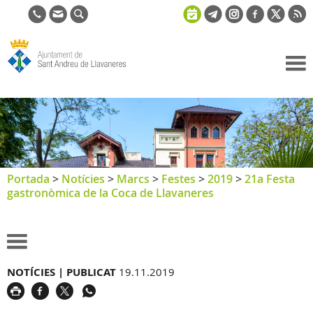
Ajuntament
de Sant
Andreu de
Llavaneres
Portada
>
Notícies
>
Marcs
>
Festes
>
2019
>
21a Festa
gastronòmica de la Coca de Llavaneres
NOTÍCIES |
PUBLICAT
19.11.2019