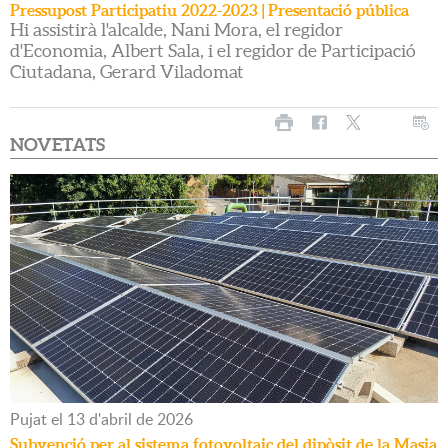
Pressupost Participatiu 2022-2023 | Presentació pública
Hi assistirà l'alcalde, Nani Mora, el regidor
d'Economia, Albert Sala, i el regidor de Participació
Ciutadana, Gerard Viladomat
NOVETATS
Pujat
el
13
d'
abril
de
2026
Subvenció per al sistema fotovoltaic del dipòsit de la Masia