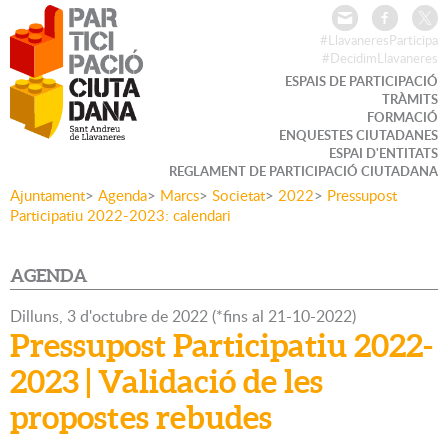
#LlavaneresParticipa
#DecidimLlavaneres
ESPAIS DE PARTICIPACIÓ
TRÀMITS
FORMACIÓ
ENQUESTES CIUTADANES
ESPAI D'ENTITATS
REGLAMENT DE PARTICIPACIÓ CIUTADANA
Ajuntament
>
Agenda
>
Marcs
>
Societat
>
2022
>
Pressupost
Participatiu 2022-2023: calendari
AGENDA
Dilluns,
3
d'
octubre
de
2022
(
*fins al 21-10-2022
)
Pressupost Participatiu 2022-
2023 | Validació de les
propostes rebudes