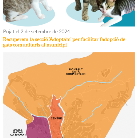
Pujat
el
2
de
setembre
de
2024
Recuperem la secció 'Adopta'm' per facilitar l'adopció de
gats comunitaris al municipi