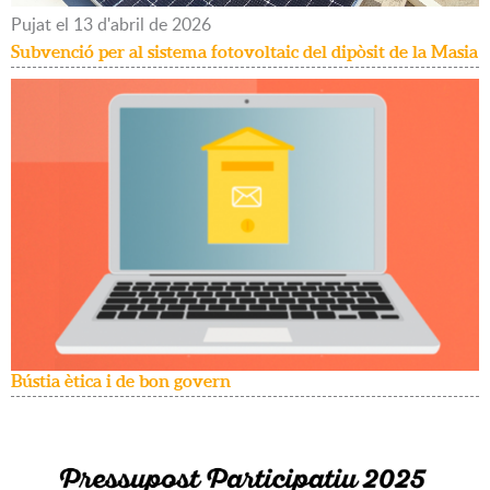
Pujat
el
13
d'
abril
de
2026
Subvenció per al sistema fotovoltaic del dipòsit de la Masia
Bústia ètica i de bon govern