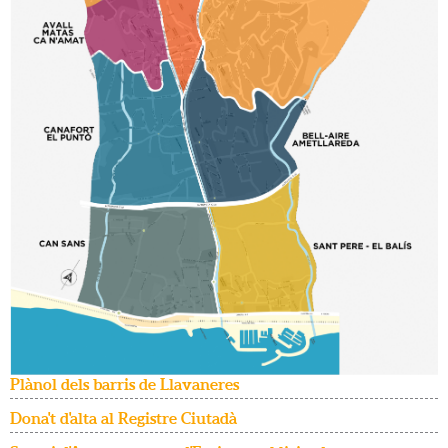
Plànol dels barris de Llavaneres
Dona't d'alta al Registre Ciutadà