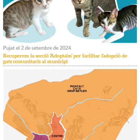
Pujat
el
2
de
setembre
de
2024
Recuperem la secció 'Adopta'm' per facilitar l'adopció de
gats comunitaris al municipi