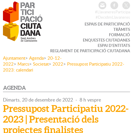
#LlavaneresParticipa
#DecidimLlavaneres
ESPAIS DE PARTICIPACIÓ
TRÀMITS
FORMACIÓ
ENQUESTES CIUTADANES
ESPAI D'ENTITATS
REGLAMENT DE PARTICIPACIÓ CIUTADANA
Ajuntament
>
Agenda
>
20-12-
2022
>
Marcs
>
Societat
>
2022
>
Pressupost Participatiu 2022-
2023: calendari
AGENDA
Dimarts,
20
de
desembre
de
2022
-
8 h vespre
Pressupost Participatiu 2022-
2023 | Presentació dels
projectes finalistes