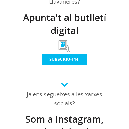
Llavaneres?
Apunta't al butlletí
digital
SUBSCRIU-T'HI
Ja ens segueixes a les xarxes
socials?
Som a Instagram,