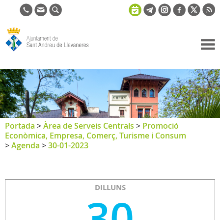
Ajuntament
de Sant
Andreu de
Llavaneres
Portada
>
Àrea de Serveis Centrals
>
Promoció
Econòmica, Empresa, Comerç, Turisme i Consum
>
Agenda
>
30-01-2023
DILLUNS
30