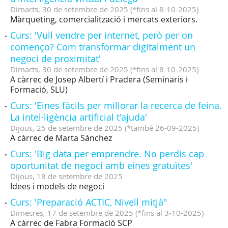
Dimarts,
30
de
setembre
de
2025
(
*fins al 8-10-2025
)
Màrqueting, comercialització i mercats exteriors.
Curs: 'Vull vendre per internet, però per on
començo? Com transformar digitalment un
negoci de proximitat'
Dimarts,
30
de
setembre
de
2025
(
*fins al 8-10-2025
)
A càrrec de Josep Albertí i Pradera (Seminaris i
Formació, SLU)
Curs: 'Eines fàcils per millorar la recerca de feina.
La intel·ligència artificial t'ajuda'
Dijous,
25
de
setembre
de
2025
(
*també 26-09-2025
)
A càrrec de Marta Sánchez
Curs: 'Big data per emprendre. No perdis cap
oportunitat de negoci amb eines gratuïtes'
Dijous,
18
de
setembre
de
2025
Idees i models de negoci
Curs: 'Preparació ACTIC, Nivell mitjà"
Dimecres,
17
de
setembre
de
2025
(
*fins al 3-10-2025
)
A càrrec de Fabra Formació SCP