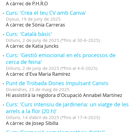
A càrrec de P.H.R.O
Curs: 'Crea el teu CV amb Canva'
Dijous,
19
de
juny
de
2025
A càrrec de Sònia Carreras
Curs: 'Català bàsic'
Dilluns,
2
de
juny
de
2025
(
*fins al 30-6-2025
)
A càrrec de Katia Juncks
Curs: 'Gestió emocional en els processos de
cerca de feina'
Dilluns,
2
de
juny
de
2025
(
*fins al 4-6-2025
)
A càrrec d'Eva Maria Ramírez
Punt de Trobada Dones Impulsant Canvis
Divendres,
23
de
maig
de
2025
Hi assistirà la regidora d'Ocupació Annabel Martínez
Curs: 'Curs intensiu de jardineria: un viatge de les
arrels a la flor (20 h)'
Dilluns,
14
d'
abril
de
2025
(
*fins al 17-4-2025
)
A càrrec de Josep Sibilla