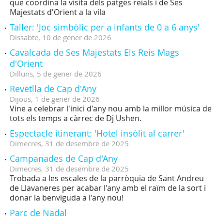
que coordina la visita dels patges reials i de Ses
Majestats d'Orient a la vila
Taller: 'Joc simbòlic per a infants de 0 a 6 anys'
Dissabte,
10
de
gener
de
2026
Cavalcada de Ses Majestats Els Reis Mags
d'Orient
Dilluns,
5
de
gener
de
2026
Revetlla de Cap d'Any
Dijous,
1
de
gener
de
2026
Vine a celebrar l'inici d'any nou amb la millor música de
tots els temps a càrrec de Dj Ushen.
Espectacle itinerant: 'Hotel insòlit al carrer'
Dimecres,
31
de
desembre
de
2025
Campanades de Cap d'Any
Dimecres,
31
de
desembre
de
2025
Trobada a les escales de la parròquia de Sant Andreu
de Llavaneres per acabar l'any amb el raïm de la sort i
donar la benviguda a l'any nou!
Parc de Nadal