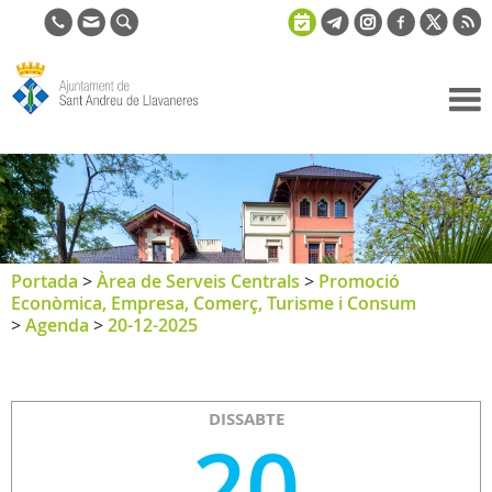
Ajuntament
de Sant
Andreu de
Llavaneres
Portada
>
Àrea de Serveis Centrals
>
Promoció
Econòmica, Empresa, Comerç, Turisme i Consum
>
Agenda
>
20-12-2025
DISSABTE
20