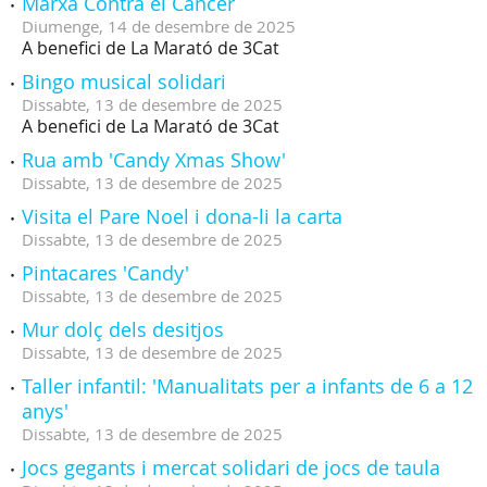
Marxa Contra el Càncer
Diumenge,
14
de
desembre
de
2025
A benefici de La Marató de 3Cat
Bingo musical solidari
Dissabte,
13
de
desembre
de
2025
A benefici de La Marató de 3Cat
Rua amb 'Candy Xmas Show'
Dissabte,
13
de
desembre
de
2025
Visita el Pare Noel i dona-li la carta
Dissabte,
13
de
desembre
de
2025
Pintacares 'Candy'
Dissabte,
13
de
desembre
de
2025
Mur dolç dels desitjos
Dissabte,
13
de
desembre
de
2025
Taller infantil: 'Manualitats per a infants de 6 a 12
anys'
Dissabte,
13
de
desembre
de
2025
Jocs gegants i mercat solidari de jocs de taula