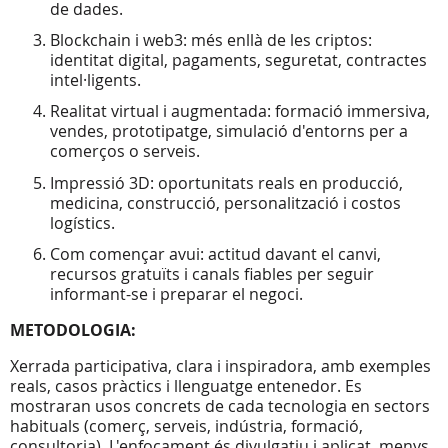
de dades.
Blockchain i web3: més enllà de les criptos:
identitat digital, pagaments, seguretat, contractes
intel·ligents.
Realitat virtual i augmentada: formació immersiva,
vendes, prototipatge, simulació d'entorns per a
comerços o serveis.
Impressió 3D: oportunitats reals en producció,
medicina, construcció, personalització i costos
logístics.
Com començar avui: actitud davant el canvi,
recursos gratuïts i canals fiables per seguir
informant-se i preparar el negoci.
METODOLOGIA:
Xerrada participativa, clara i inspiradora, amb exemples
reals, casos pràctics i llenguatge entenedor. Es
mostraran usos concrets de cada tecnologia en sectors
habituals (comerç, serveis, indústria, formació,
consultoria). L'enfocament és divulgatiu i aplicat, menys