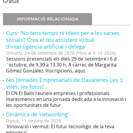
Gratuït
INFORMACIÓ RELACIONADA
Curs: 'No tens temps ni idees per a les xarxes
socials? Crea el teu assistent virtual
d'intel·ligència artificial i delega'
Dimarts,
29
de
setembre
de
2026
(
*fins al 6-10-2026
)
Sessions presencials els dies 29 de setembre i 6 d
´octubre, de 9.30 a 13.30 h. A càrrec de Margarita
Gómez González. Inscripcions, aquí.
6es Jornades Empresarials de Llavaneres-Les 3
Viles: les fotos!
El CN El Balís reuneix empreses i professionals
maresmencs en una jornada dedicada a la innovació i
les oportunitats de futur
Dinàmica de 'networking'
Dijous,
11
de
juny
de
2026
'Innovació i vermut: El futur tecnològic de la teva
empresa'