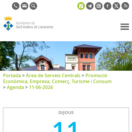
Ajuntament
de Sant
Andreu de
Llavaneres
Portada
>
Àrea de Serveis Centrals
>
Promoció
Econòmica, Empresa, Comerç, Turisme i Consum
>
Agenda
>
11-06-2026
DIJOUS
11