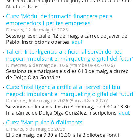
Se celebrarà el dijous 11 de juny al local social del Club
Nàutic El Balís
Curs: 'Mòdul de formació financera per a
emprenedors i petites empreses'
Dimarts,
12
de
maig
de
2026
Sessió presencial el 12 de maig, a càrrec de Javier de
Pablo. Inscripcions obertes,
aquí
Taller: 'Intel·ligència artificial al servei del teu
negoci: impulsant el màrqueting digital del futur'
Dimecres,
6
de
maig
de
2026
(
*també 08-05-2026
)
Sessions telemàtiques els dies 6 i 8 de maig, a càrrec
de Dolça Olga González
Curs: 'Intel·ligència artificial al servei del teu
negoci: Impulsant el màrqueting digital del futur!'
Dimecres,
6
de
maig
de
2026
(
*fins al 8-5-2026
)
Sessions en línia els dies 6 i 8 de maig, de 9.30 a 13.30
h, a càrrec de Dolça Olga González. Inscripcions,
aquí
.
Curs: 'Manipulació d'aliments'
Dimarts,
5
de
maig
de
2026
El 5 de maig, de 9.30 a 13.30, a la Biblioteca Font i