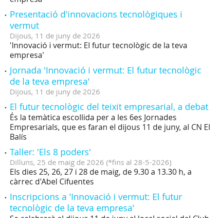
Presentació d'innovacions tecnològiques i
vermut
Dijous,
11
de
juny
de
2026
'Innovació i vermut: El futur tecnològic de la teva
empresa'
Jornada 'Innovació i vermut: El futur tecnològic
de la teva empresa'
Dijous,
11
de
juny
de
2026
El futur tecnològic del teixit empresarial, a debat
És la temàtica escollida per a les 6es Jornades
Empresarials, que es faran el dijous 11 de juny, al CN El
Balís
Taller: 'Els 8 poders'
Dilluns,
25
de
maig
de
2026
(
*fins al 28-5-2026
)
Els dies 25, 26, 27 i 28 de maig, de 9.30 a 13.30 h, a
càrrec d'Abel Cifuentes
Inscripcions a 'Innovació i vermut: El futur
tecnològic de la teva empresa'