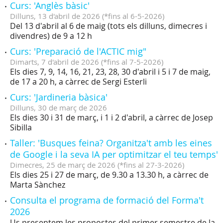
Curs: 'Anglès bàsic'
Dilluns,
13
d'
abril
de
2026
(
*fins al 6-5-2026
)
Del 13 d'abril al 6 de maig (tots els dilluns, dimecres i
divendres) de 9 a 12 h
Curs: 'Preparació de l'ACTIC mig"
Dimarts,
7
d'
abril
de
2026
(
*fins al 7-5-2026
)
Els dies 7, 9, 14, 16, 21, 23, 28, 30 d'abril i 5 i 7 de maig,
de 17 a 20 h, a càrrec de Sergi Esterli
Curs: 'Jardineria bàsica'
Dilluns,
30
de
març
de
2026
Els dies 30 i 31 de març, i 1 i 2 d'abril, a càrrec de Josep
Sibilla
Taller: 'Busques feina? Organitza't amb les eines
de Google i la seva IA per optimitzar el teu temps'
Dimecres,
25
de
març
de
2026
(
*fins al 27-3-2026
)
Els dies 25 i 27 de març, de 9.30 a 13.30 h, a càrrec de
Marta Sànchez
Consulta el programa de formació del Forma't
2026
Us presentem les propostes del primer semestre de la