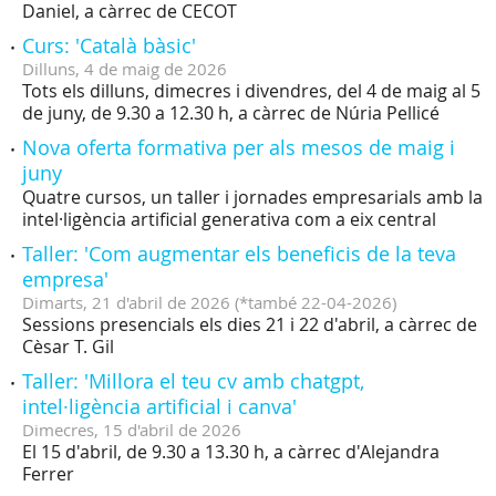
Daniel, a càrrec de CECOT
Curs: 'Català bàsic'
Dilluns,
4
de
maig
de
2026
Tots els dilluns, dimecres i divendres, del 4 de maig al 5
de juny, de 9.30 a 12.30 h, a càrrec de Núria Pellicé
Nova oferta formativa per als mesos de maig i
juny
Quatre cursos, un taller i jornades empresarials amb la
intel·ligència artificial generativa com a eix central
Taller: 'Com augmentar els beneficis de la teva
empresa'
Dimarts,
21
d'
abril
de
2026
(
*també 22-04-2026
)
Sessions presencials els dies 21 i 22 d'abril, a càrrec de
Cèsar T. Gil
Taller: 'Millora el teu cv amb chatgpt,
intel·ligència artificial i canva'
Dimecres,
15
d'
abril
de
2026
El 15 d'abril, de 9.30 a 13.30 h, a càrrec d'Alejandra
Ferrer