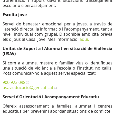
d’orientació i suport davant situacions d’assetjament
escolar o ciberassetjament.
Escolta jove
Servei de benestar emocional per a joves, a través de
l'atenció directa, la informació i l'acompanyament, tant a
nivell individual com grupal. Disponible amb cita prèvia
els dijous al Casal Jove. Més informació,
aquí.
Unitat de Suport a l'Alumnat en situació de Violència
(USAV)
Si com a alumne, mestre o familiar vius o identifiques
una situació de violència a l’escola o l’institut, no callis!
Pots comunicar-ho a aquest servei especialitzat:
900 923 098
usav.educacio
@gencat.cat
Servei d’Orientació i Acompanyament Educatiu
Ofereix assessorament a famílies, alumnat i centres
educatius per prevenir i abordar situacions de conflicte i