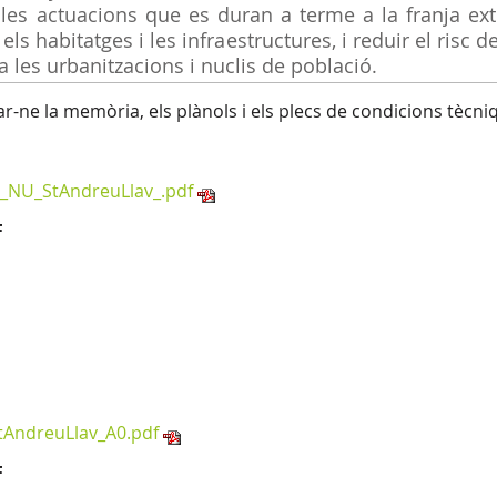
 les actuacions que es duran a terme a la franja ext
els habitatges i les infraestructures, i reduir el risc 
a les urbanitzacions i nuclis de població.
-ne la memòria, els plànols i els plecs de condicions tècni
_NU_StAndreuLlav_.pdf
F
tAndreuLlav_A0.pdf
F