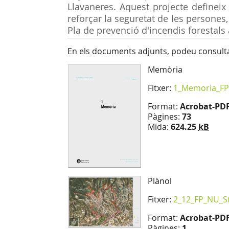
Llavaneres. Aquest projecte defineix
reforçar la seguretat de les persones, 
Pla de prevenció d'incendis forestals 
En els documents adjunts, podeu consultar
Memòria
Fitxer:
1_Memoria_FP
Format:
Acrobat-PD
Pàgines:
73
Mida:
624.25
kB
Plànol
Fitxer:
2_12_FP_NU_S
Format:
Acrobat-PD
Pàgines:
1