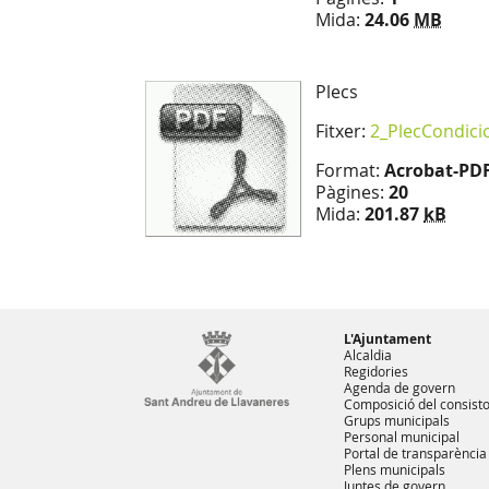
Mida:
24.06
MB
Plecs
Fitxer:
2_PlecCondici
Format:
Acrobat-PD
Pàgines:
20
Mida:
201.87
kB
L'Ajuntament
Alcaldia
Regidories
Agenda de govern
Composició del consisto
Grups municipals
Personal municipal
Portal de transparència
Plens municipals
Juntes de govern