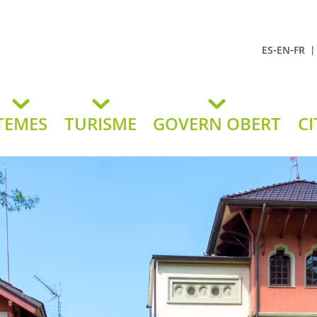
-
-
ES
EN
FR
t Andreu
lavaneres
TEMES
TURISME
GOVERN OBERT
CI