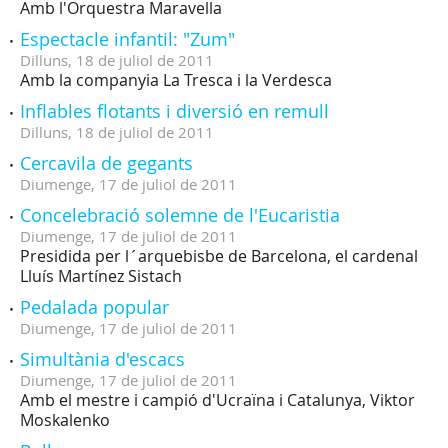
Amb l'Orquestra Maravella
Espectacle infantil: "Zum"
Dilluns,
18
de
juliol
de
2011
Amb la companyia La Tresca i la Verdesca
Inflables flotants i diversió en remull
Dilluns,
18
de
juliol
de
2011
Cercavila de gegants
Diumenge,
17
de
juliol
de
2011
Concelebració solemne de l'Eucaristia
Diumenge,
17
de
juliol
de
2011
Presidida per l´arquebisbe de Barcelona, el cardenal
Lluís Martínez Sistach
Pedalada popular
Diumenge,
17
de
juliol
de
2011
Simultània d'escacs
Diumenge,
17
de
juliol
de
2011
Amb el mestre i campió d'Ucraïna i Catalunya, Viktor
Moskalenko