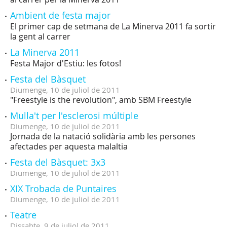
Ambient de festa major
El primer cap de setmana de La Minerva 2011 fa sortir
la gent al carrer
La Minerva 2011
Festa Major d'Estiu: les fotos!
Festa del Bàsquet
Diumenge,
10
de
juliol
de
2011
"Freestyle is the revolution", amb SBM Freestyle
Mulla't per l'esclerosi múltiple
Diumenge,
10
de
juliol
de
2011
Jornada de la natació solidària amb les persones
afectades per aquesta malaltia
Festa del Bàsquet: 3x3
Diumenge,
10
de
juliol
de
2011
XIX Trobada de Puntaires
Diumenge,
10
de
juliol
de
2011
Teatre
Dissabte,
9
de
juliol
de
2011