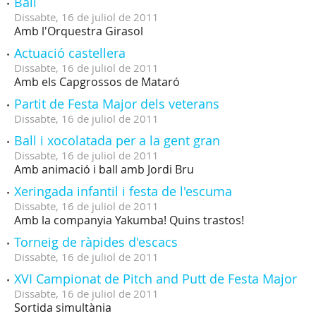
Ball
Dissabte,
16
de
juliol
de
2011
Amb l'Orquestra Girasol
Actuació castellera
Dissabte,
16
de
juliol
de
2011
Amb els Capgrossos de Mataró
Partit de Festa Major dels veterans
Dissabte,
16
de
juliol
de
2011
Ball i xocolatada per a la gent gran
Dissabte,
16
de
juliol
de
2011
Amb animació i ball amb Jordi Bru
Xeringada infantil i festa de l'escuma
Dissabte,
16
de
juliol
de
2011
Amb la companyia Yakumba! Quins trastos!
Torneig de ràpides d'escacs
Dissabte,
16
de
juliol
de
2011
XVI Campionat de Pitch and Putt de Festa Major
Dissabte,
16
de
juliol
de
2011
Sortida simultània