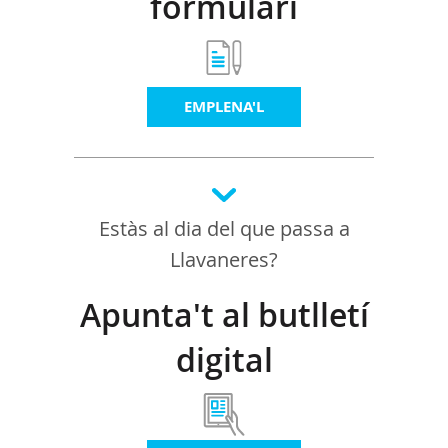
formulari
EMPLENA'L
Estàs al dia del que passa a
Llavaneres?
Apunta't al butlletí
digital