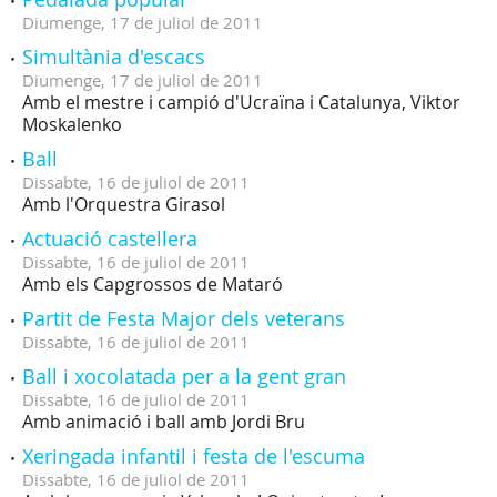
Diumenge,
17
de
juliol
de
2011
Simultània d'escacs
Diumenge,
17
de
juliol
de
2011
Amb el mestre i campió d'Ucraïna i Catalunya, Viktor
Moskalenko
Ball
Dissabte,
16
de
juliol
de
2011
Amb l'Orquestra Girasol
Actuació castellera
Dissabte,
16
de
juliol
de
2011
Amb els Capgrossos de Mataró
Partit de Festa Major dels veterans
Dissabte,
16
de
juliol
de
2011
Ball i xocolatada per a la gent gran
Dissabte,
16
de
juliol
de
2011
Amb animació i ball amb Jordi Bru
Xeringada infantil i festa de l'escuma
Dissabte,
16
de
juliol
de
2011