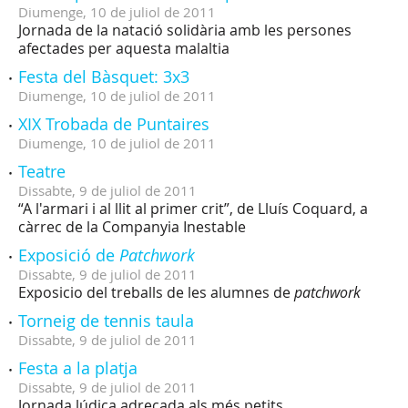
Diumenge,
10
de
juliol
de
2011
Jornada de la natació solidària amb les persones
afectades per aquesta malaltia
Festa del Bàsquet: 3x3
Diumenge,
10
de
juliol
de
2011
XIX Trobada de Puntaires
Diumenge,
10
de
juliol
de
2011
Teatre
Dissabte,
9
de
juliol
de
2011
“A l'armari i al llit al primer crit”, de Lluís Coquard, a
càrrec de la Companyia Inestable
Exposició de
Patchwork
Dissabte,
9
de
juliol
de
2011
Exposicio del treballs de les alumnes de
patchwork
Torneig de tennis taula
Dissabte,
9
de
juliol
de
2011
Festa a la platja
Dissabte,
9
de
juliol
de
2011
Jornada lúdica adreçada als més petits