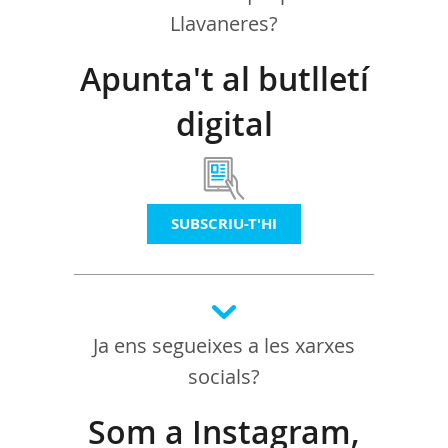
Llavaneres?
Apunta't al butlletí
digital
SUBSCRIU-T'HI
Ja ens segueixes a les xarxes
socials?
Som a Instagram,