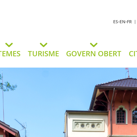
-
-
ES
EN
FR
t Andreu
lavaneres
TEMES
TURISME
GOVERN OBERT
CI