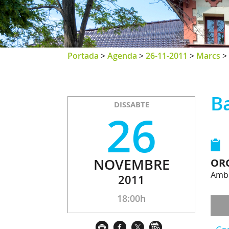
Portada
>
Agenda
>
26-11-2011
>
Marcs
>
Ba
DISSABTE
26
NOVEMBRE
OR
Amb 
2011
18:00h