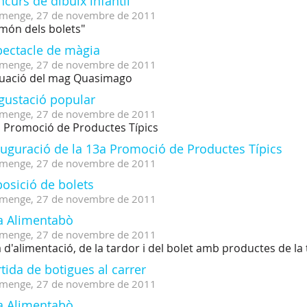
curs de dibuix infantil
menge,
27
de
novembre
de
2011
 món dels bolets"
pectacle de màgia
menge,
27
de
novembre
de
2011
uació del mag Quasimago
gustació popular
menge,
27
de
novembre
de
2011
 Promoció de Productes Típics
auguració de la 13a Promoció de Productes Típics
menge,
27
de
novembre
de
2011
osició de bolets
menge,
27
de
novembre
de
2011
ra Alimentabò
menge,
27
de
novembre
de
2011
a d'alimentació, de la tardor i del bolet amb productes de la 
tida de botigues al carrer
menge,
27
de
novembre
de
2011
ra Alimentabò