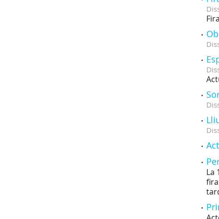
Dis
Fir
Obe
Dis
Es
Dis
Act
Sor
Dis
Ll
Dis
Act
Per
La 
fir
tar
Pr
Act