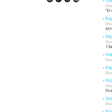
Con
Diu
"El
Es
Diu
Act
De
Diu
13a
In
Diu
Exp
Diu
Fi
Diu
Fir
Sor
Diu
Fi