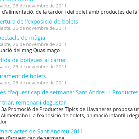
sabte,
26
de
novembre
de
2011
a d'alimentació, de la tardor i del bolet amb productes de la 
rtura de l'exposició de bolets
sabte,
26
de
novembre
de
2011
pectacle de màgia
sabte,
26
de
novembre
de
2011
uació del mag Quasimago
tida de botigues al carrer
sabte,
26
de
novembre
de
2011
iurament de bolets
sabte,
26
de
novembre
de
2011
es d'aquest cap de setmana: Sant Andreu i Productes
 triar, remenar i degustar
13a Promoció de Productes Típics de Llavaneres proposa un
a Alimentabò i a l'exposició de bolets, animació infantil i d
dor
imers actes de Sant Andreu 2011
es d'aquest cap de setmana