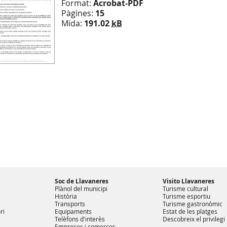
Format:
Acrobat-PDF
Pàgines:
15
Mida:
191.02
kB
Soc de Llavaneres
Visito Llavaneres
Plànol del municipi
Turisme cultural
Història
Turisme esportiu
Transports
Turisme gastronòmic
ri
Equipaments
Estat de les platges
Telèfons d'interès
Descobreix el privilegi
Empreses i comerços