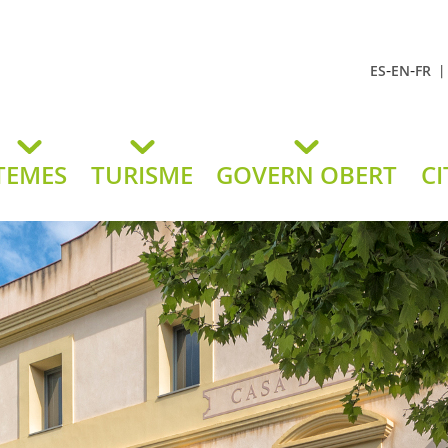
-
-
ES
EN
FR
t Andreu
lavaneres
TEMES
TURISME
GOVERN OBERT
CI