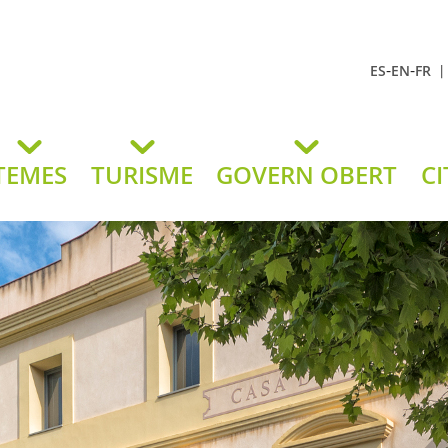
-
-
ES
EN
FR
t Andreu
lavaneres
TEMES
TURISME
GOVERN OBERT
CI