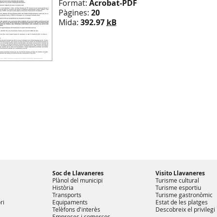
Format:
Acrobat-PDF
Pàgines:
20
Mida:
392.97
kB
Soc de Llavaneres
Visito Llavaneres
Plànol del municipi
Turisme cultural
Història
Turisme esportiu
Transports
Turisme gastronòmic
ri
Equipaments
Estat de les platges
Telèfons d'interès
Descobreix el privilegi
Empreses i comerços