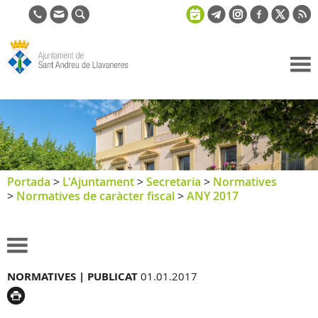
Ajuntament
de Sant
Andreu de
Llavaneres
Portada
>
L'Ajuntament
>
Secretaria
>
Normatives
>
Normatives de caràcter fiscal
>
ANY 2017
NORMATIVES |
PUBLICAT
01.01.2017