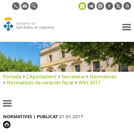
Ajuntament
de Sant
Andreu de
Llavaneres
Portada
>
L'Ajuntament
>
Secretaria
>
Normatives
>
Normatives de caràcter fiscal
>
ANY 2017
NORMATIVES |
PUBLICAT
01.01.2017