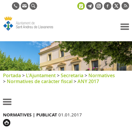
Ajuntament
de Sant
Andreu de
Llavaneres
Portada
>
L'Ajuntament
>
Secretaria
>
Normatives
>
Normatives de caràcter fiscal
>
ANY 2017
NORMATIVES |
PUBLICAT
01.01.2017