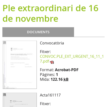
Ple extraordinari de 16
de novembre
DOCUMENTS
Convocatòria
Fitxer:
CONVOC.PLE_EXT_URGENT_16_11_1
7.pdf
Format:
Acrobat-PDF
Pàgines:
1
Mida:
122.16
kB
Acta161117
Fitxer: