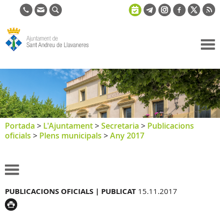
Ajuntament
de Sant
Andreu de
Llavaneres
Portada
>
L'Ajuntament
>
Secretaria
>
Publicacions
oficials
>
Plens municipals
>
Any 2017
PUBLICACIONS OFICIALS |
PUBLICAT
15.11.2017