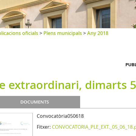
licacions oficials
>
Plens municipals
>
Any 2018
PUBL
e extraordinari, dimarts 
DOCUMENTS
Convocatòria050618
Fitxer:
CONVOCATORIA_PLE_EXT._05_06_18.