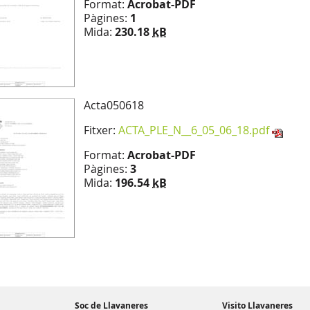
Format:
Acrobat-PDF
Pàgines:
1
Mida:
230.18
kB
Acta050618
Fitxer:
ACTA_PLE_N__6_05_06_18.pdf
Format:
Acrobat-PDF
Pàgines:
3
Mida:
196.54
kB
Soc de Llavaneres
Visito Llavaneres