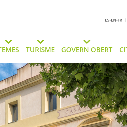
-
-
ES
EN
FR
t Andreu
lavaneres
TEMES
TURISME
GOVERN OBERT
CI