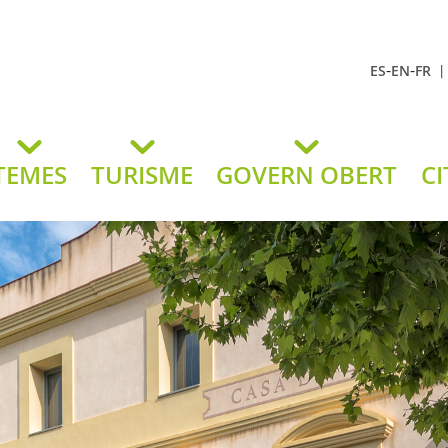
-
-
ES
EN
FR
t Andreu
lavaneres
TEMES
TURISME
GOVERN OBERT
CI