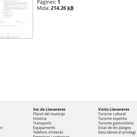
Pàgines:
1
Mida:
214.26
kB
Soc de Llavaneres
Visito Llavaneres
Plànol del municipi
Turisme cultural
Història
Turisme esportiu
Transports
Turisme gastronòmic
ri
Equipaments
Estat de les platges
Telèfons d'interès
Descobreix el privilegi
Empreses i comerços