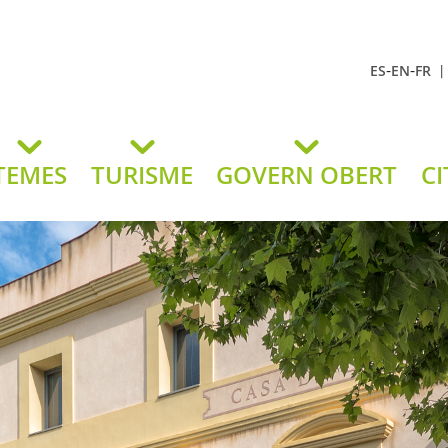
-
-
ES
EN
FR
t Andreu
lavaneres
TEMES
TURISME
GOVERN OBERT
CI