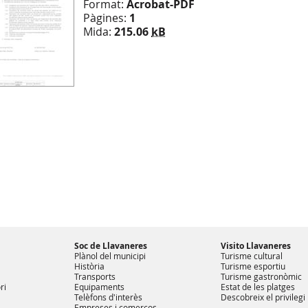
Format:
Acrobat-PDF
Pàgines:
1
Mida:
215.06
kB
Soc de Llavaneres
Visito Llavaneres
Plànol del municipi
Turisme cultural
Història
Turisme esportiu
Transports
Turisme gastronòmic
ri
Equipaments
Estat de les platges
Telèfons d'interès
Descobreix el privilegi
Empreses i comerços