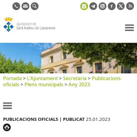
Ajuntament
de Sant
Andreu de
Llavaneres
Portada
>
L'Ajuntament
>
Secretaria
>
Publicacions
oficials
>
Plens municipals
>
Any 2023
PUBLICACIONS OFICIALS |
PUBLICAT
25.01.2023