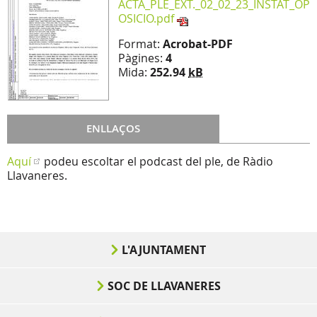
ACTA_PLE_EXT._02_02_23_INSTAT_OP
OSICIO.pdf
Format:
Acrobat-PDF
Pàgines:
4
Mida:
252.94
kB
ENLLAÇOS
Aquí
podeu escoltar el podcast del ple, de Ràdio
Llavaneres.
L'AJUNTAMENT
SOC DE LLAVANERES