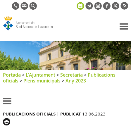
Ajuntament
de Sant
Andreu de
Llavaneres
Portada
>
L'Ajuntament
>
Secretaria
>
Publicacions
oficials
>
Plens municipals
>
Any 2023
PUBLICACIONS OFICIALS |
PUBLICAT
13.06.2023