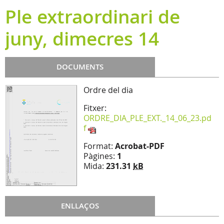
Ple extraordinari de
juny, dimecres 14
DOCUMENTS
Ordre del dia
Fitxer:
ORDRE_DIA_PLE_EXT._14_06_23.pd
f
Format:
Acrobat-PDF
Pàgines:
1
Mida:
231.31
kB
ENLLAÇOS