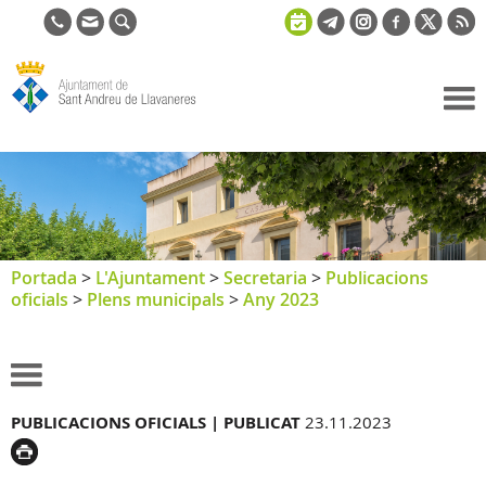
Ajuntament
de Sant
Andreu de
Llavaneres
Portada
>
L'Ajuntament
>
Secretaria
>
Publicacions
oficials
>
Plens municipals
>
Any 2023
PUBLICACIONS OFICIALS |
PUBLICAT
23.11.2023