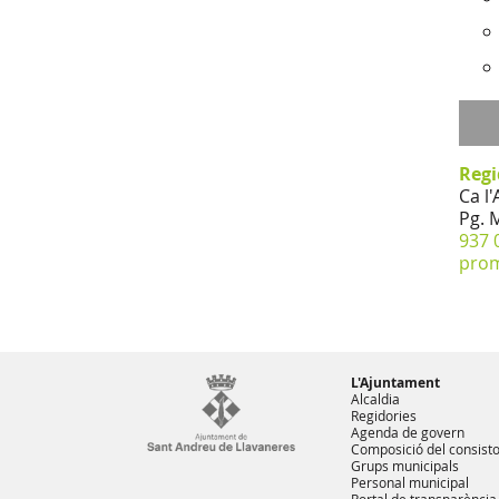
Regi
Ca l'
Pg. 
937 
pro
L'Ajuntament
Alcaldia
Regidories
Agenda de govern
Composició del consisto
Grups municipals
Personal municipal
Portal de transparència