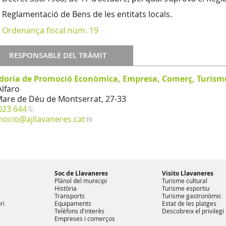
Reglamentació de Bens de les entitats locals.
Ordenança fiscal núm. 19
RESPONSABLE DEL TRÀMIT
doria de Promoció Econòmica, Empresa, Comerç, Turism
Alfaro
Mare de Déu de Montserrat, 27-33
023 644
mocio
@ajllavaneres.cat
Soc de Llavaneres
Visito Llavaneres
Plànol del municipi
Turisme cultural
Història
Turisme esportiu
Transports
Turisme gastronòmic
ri
Equipaments
Estat de les platges
Telèfons d'interès
Descobreix el privilegi
Empreses i comerços