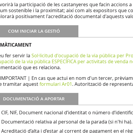
avorirà la participació de les castanyeres que facin accions a 
um sostenible i la proximitat; així com als expositors que co
alorarà positivament l'acreditació documental d'aquests val
COM INICIAR LA GESTIÓ
EMÀTICAMENT
u fer servir la
Sol·licitud d'ocupació de la via pública per 
upació de la via pública ESPECÍFICA per activitats de venda n
mentació que es relaciona.
 IMPORTANT | En cas que actuï en nom d'un tercer, prèviamen
e tramitar aquest
formulari Ar01
. Autorització de represent
DOCUMENTACIÓ A APORTAR
CIF, NIF, Document nacional d’identitat o número d’identific
Documentació relativa al personal de la parada (si n'hi ha).
Acreditació d’alta i d’estar al corrent de pagament en el re