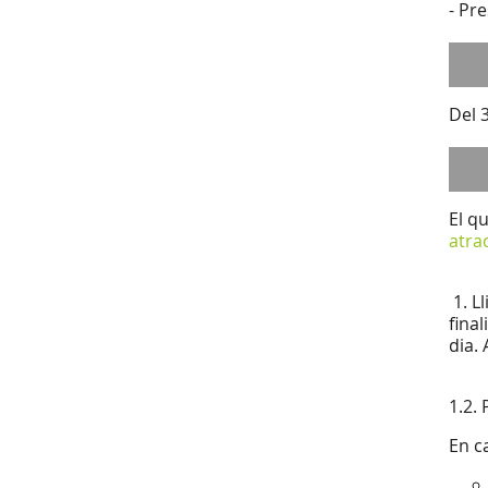
- Pr
Del 
El qu
atra
1. L
final
dia.
1.2. 
En ca