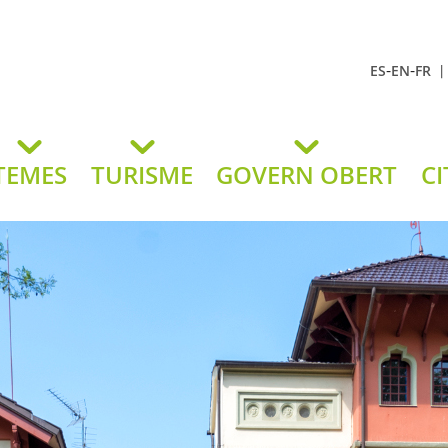
-
-
ES
EN
FR
t Andreu
lavaneres
TEMES
TURISME
GOVERN OBERT
CI