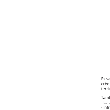
Es v
crèdi
terr
Tamb
- La
- In