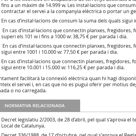
fins a un màxim de 14.999 w. Les instal·lacions que consu
contractar el servei a la companyia elèctrica o portar un g
En cas d’instal·lacions de consum la suma dels quals sigui i
En cas d’instal·lacions que connectin planxes, fregidores, f
superi els 101 w i fins a 1000 w: 38,75 € per parada i dia.
En cas d’instal·lacions que connectin planxes, fregidores, f
sigui entre 1001 i 10.000 w: 77,50 € per parada i dia.
En cas d’instal·lacions que connectin planxes, fregidores, f
sigui entre 10.001 i 15.000 w: 116,25 € per parada i dia.
untament facilitarà la connexió elèctrica quan hi hagi disponi
nteix el servei i, en cas que no es pugui oferir per motius d
ada o no carregada.
NORMATIVA RELACIONADA
Decret legislatiu 2/2003, de 28 d’abril, pel qual s’aprova el t
Local de Catalunya.
Decret 336/1988, de 17 d’octubre, pel qual s’aprova el Regl