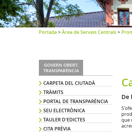
Portada
>
Àrea de Serveis Centrals
>
Prom
GOVERN OBERT.
TRANSPARÈNCIA
C
CARPETA DEL CIUTADÀ
TRÀMITS
De 
PORTAL DE TRANSPARÈNCIA
S'of
SEU ELECTRÒNICA
prod
TAULER D'EDICTES
que 
acre
CITA PRÈVIA