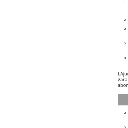
L’Aj
gara
abon