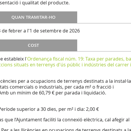
esentació i qualitat del producte.
QUAN TRAMITAR-HO
3 de febrer a l'1 de setembre de 2026
COST
e estableix l
'Ordenança fiscal núm. 19: Taxa per parades, b
ccions situats en terrenys d'ús públic i indústries del carrer
licències per a ocupacions de terrenys destinats a la instal·l
itats comercials o industrials, per cada m² o fracció i
 Amb un mínim de 60,79 € per parada i liquidació.
Període superior a 30 dies, per m² i dia: 2,00 €
s que l’Ajuntament faciliti la connexió elèctrica, cal afegir al 
Per a les llicències en ocupacions de terrenys destinats a l