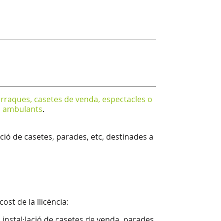
arraques, casetes de venda, espectacles o
 i ambulants
.
ació de casetes, parades, etc, destinades a
cost de la llicència:
a instal·lació de casetes de venda, parades,