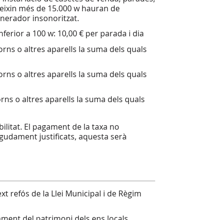
meixin més de 15.000 w hauran de
enerador insonoritzat.
nferior a 100 w: 10,00 € per parada i dia
orns o altres aparells la suma dels quals
orns o altres aparells la suma dels quals
orns o altres aparells la suma dels quals
bilitat. El pagament de la taxa no
egudament justificats, aquesta serà
ext refós de la Llei Municipal i de Règim
ament del patrimoni dels ens locals.