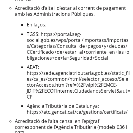
Acreditació d’alta i d’estar al corrent de pagament
amb les Administracions Públiques.
Enllaços:
TGSS: https://portal.seg-
social.gob.es/wps/portal/importass/importas
s/Categorias/Consulta+de+pagos+y+deudas/
CCertificado+de+estar+al+corriente+en+las+o
bligaciones+de+la+Seguridad+Social
AEAT:
https://sede.agenciatributaria.gob.es/static_fil
es/ca_es/common/html/selector_acceso/Sele
ctorAccesos.html?ref=%2Fwlpl%2FEMCE-
JDIT%2FECOTInternetCiudadanosServlet&aut=
CP
Agència Tributària de Catalunya:
https://atc.gencat.cat/ca/gestions/certificats/
Acreditació de l’alta censal en l’epígraf
corresponent de l’Agència Tributària (models 036 i