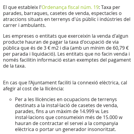
El que estableix l'
Ordenança fiscal núm. 19
: Taxa per
parades, barraques, casetes de venda, espectacles o
atraccions situats en terrenys d'ús públic i indústries del
carrer i ambulants.
Les empreses o entitats que exerceixin la venda d'algun
producte hauran de pagar la taxa d'ocupació de via
pública que és de 3 € m2 i dia (amb un mínim de 60,79 €
per parada i liquidació). Les entitats que no facin venda i
només facilitin informació estan exemptes del pagament
de la taxa.
En cas que l’Ajuntament faciliti la connexió elèctrica, cal
afegir al cost de la llicència:
Per a les llicències en ocupacions de terrenys
destinats a la instal·lació de casetes de venda,
parades, fins a un màxim de 14.999 w. Les
instal·lacions que consumeixin més de 15.000 w
hauran de contractar el servei a la companyia
elèctrica o portar un generador insonoritzat.