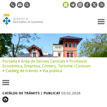
Ajuntament
de Sant
Andreu de
Llavaneres
Portada
>
Àrea de Serveis Centrals
>
Promoció
Econòmica, Empresa, Comerç, Turisme i Consum
>
Catàleg de tràmits
>
Via pública
CATÀLEG DE TRÀMITS |
PUBLICAT
03.02.2026