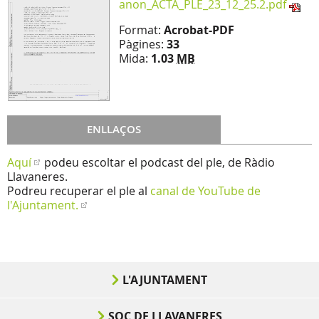
anon_ACTA_PLE_23_12_25.2.pdf
Format:
Acrobat-PDF
Pàgines:
33
Mida:
1.03
MB
ENLLAÇOS
Aquí
podeu escoltar el podcast del ple, de Ràdio
Llavaneres.
Podreu recuperar el ple al
canal de YouTube de
l'Ajuntament.
L'AJUNTAMENT
SOC DE LLAVANERES