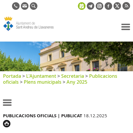
Ajuntament
de Sant
Andreu de
Llavaneres
Portada
>
L'Ajuntament
>
Secretaria
>
Publicacions
oficials
>
Plens municipals
>
Any 2025
PUBLICACIONS OFICIALS |
PUBLICAT
18.12.2025