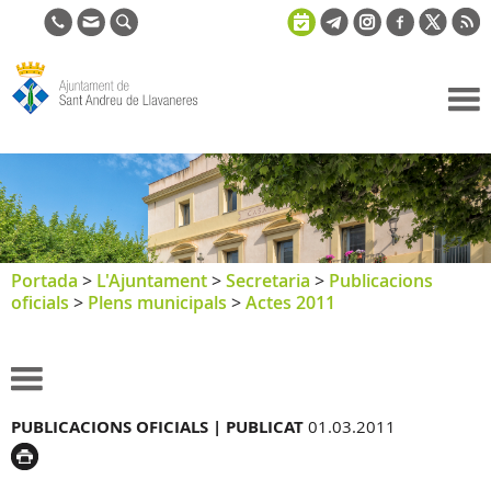
Ajuntament
de Sant
Andreu de
Llavaneres
Portada
>
L'Ajuntament
>
Secretaria
>
Publicacions
oficials
>
Plens municipals
>
Actes 2011
PUBLICACIONS OFICIALS |
PUBLICAT
01.03.2011